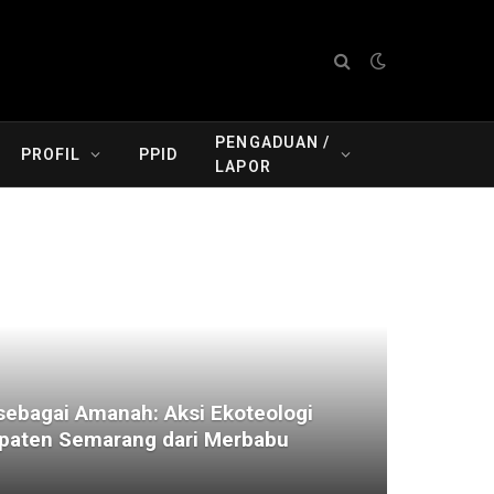
PENGADUAN /
PROFIL
PPID
LAPOR
ebagai Amanah: Aksi Ekoteologi
aten Semarang dari Merbabu