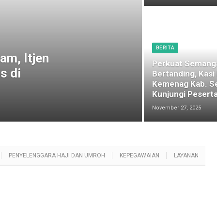
BERITA
am, Itjen
Perkuat Semang
s di
Bertanding, Kasi
Kemenag Kab. S
Kunjungi Peserta
November 27, 2025
PENYELENGGARA HAJI DAN UMROH
KEPEGAWAIAN
LAYANAN