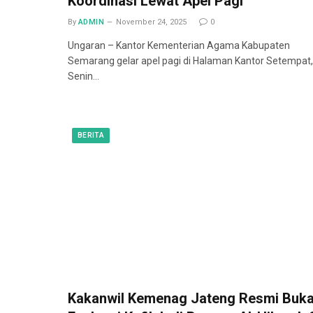
Koordinasi Lewat Apel Pagi
By
ADMIN
November 24, 2025
0
Ungaran – Kantor Kementerian Agama Kabupaten
Semarang gelar apel pagi di Halaman Kantor Setempat,
Senin…
BERITA
Kakanwil Kemenag Jateng Resmi Buk