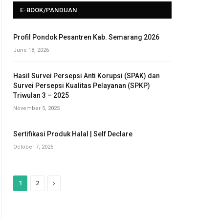
E-BOOK/PANDUAN
Profil Pondok Pesantren Kab. Semarang 2026
June 18, 2026
Hasil Survei Persepsi Anti Korupsi (SPAK) dan
Survei Persepsi Kualitas Pelayanan (SPKP)
Triwulan 3 – 2025
November 5, 2025
Sertifikasi Produk Halal | Self Declare
October 7, 2025
N
1
2
e
x