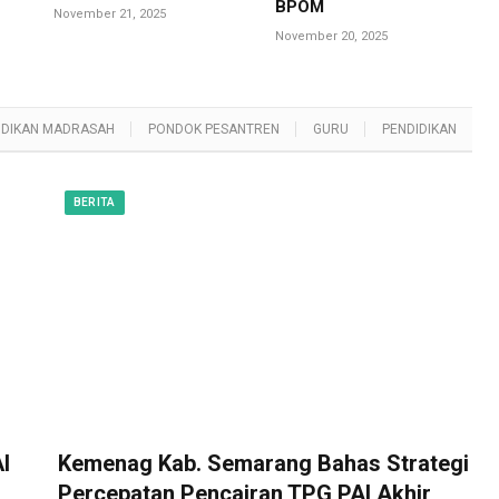
BPOM
November 21, 2025
November 20, 2025
IDIKAN MADRASAH
PONDOK PESANTREN
GURU
PENDIDIKAN
BERITA
I
Kemenag Kab. Semarang Bahas Strategi
Percepatan Pencairan TPG PAI Akhir