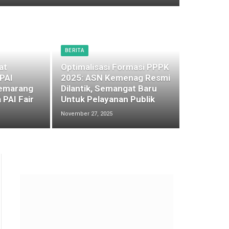
BERITA
at
Optimalisasi Formasi PPPK
 PAI
2025: ASN Kemenag Resmi
emarang
Dilantik, Semangat Baru
 PAI Fair
Untuk Pelayanan Publik
November 27, 2025