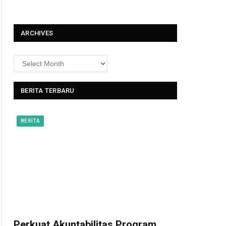
t
ARCHIVES
BERITA TERBARU
BERITA
Perkuat Akuntabilitas Program,