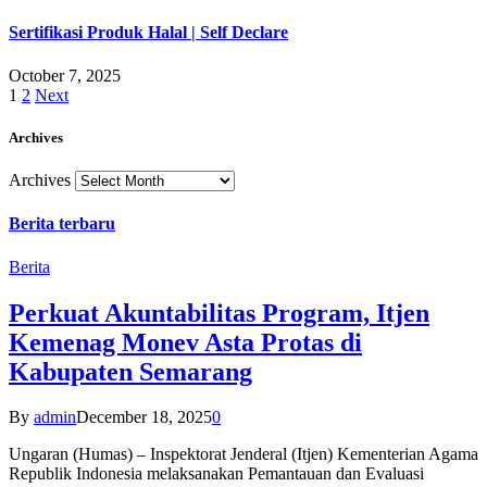
Sertifikasi Produk Halal | Self Declare
October 7, 2025
1
2
Next
Archives
Archives
Berita terbaru
Berita
Perkuat Akuntabilitas Program, Itjen
Kemenag Monev Asta Protas di
Kabupaten Semarang
By
admin
December 18, 2025
0
Ungaran (Humas) – Inspektorat Jenderal (Itjen) Kementerian Agama
Republik Indonesia melaksanakan Pemantauan dan Evaluasi