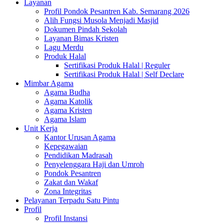
Layanan
Profil Pondok Pesantren Kab. Semarang 2026
Alih Fungsi Musola Menjadi Masjid
Dokumen Pindah Sekolah
Layanan Bimas Kristen
Lagu Merdu
Produk Halal
Sertifikasi Produk Halal | Reguler
Sertifikasi Produk Halal | Self Declare
Mimbar Agama
Agama Budha
Agama Katolik
Agama Kristen
Agama Islam
Unit Kerja
Kantor Urusan Agama
Kepegawaian
Pendidikan Madrasah
Penyelenggara Haji dan Umroh
Pondok Pesantren
Zakat dan Wakaf
Zona Integritas
Pelayanan Terpadu Satu Pintu
Profil
Profil Instansi