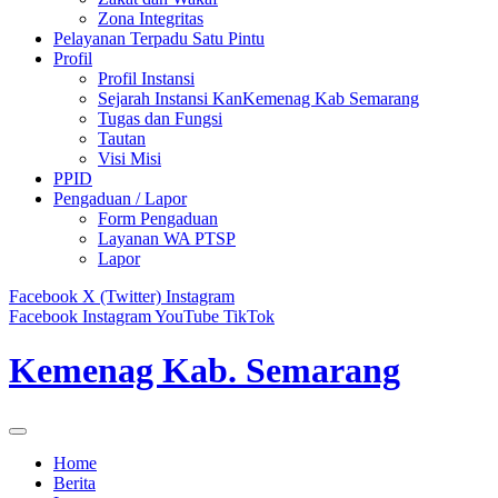
Zona Integritas
Pelayanan Terpadu Satu Pintu
Profil
Profil Instansi
Sejarah Instansi KanKemenag Kab Semarang
Tugas dan Fungsi
Tautan
Visi Misi
PPID
Pengaduan / Lapor
Form Pengaduan
Layanan WA PTSP
Lapor
Facebook
X (Twitter)
Instagram
Facebook
Instagram
YouTube
TikTok
Kemenag Kab. Semarang
Home
Berita