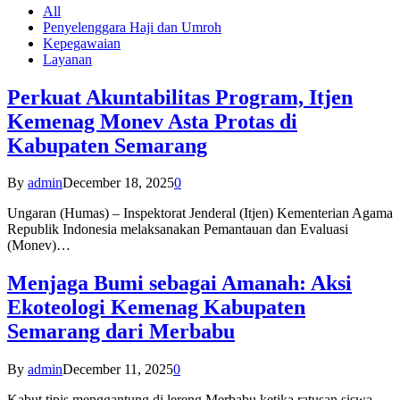
All
Penyelenggara Haji dan Umroh
Kepegawaian
Layanan
Perkuat Akuntabilitas Program, Itjen
Kemenag Monev Asta Protas di
Kabupaten Semarang
By
admin
December 18, 2025
0
Ungaran (Humas) – Inspektorat Jenderal (Itjen) Kementerian Agama
Republik Indonesia melaksanakan Pemantauan dan Evaluasi
(Monev)…
Menjaga Bumi sebagai Amanah: Aksi
Ekoteologi Kemenag Kabupaten
Semarang dari Merbabu
By
admin
December 11, 2025
0
Kabut tipis menggantung di lereng Merbabu ketika ratusan siswa-