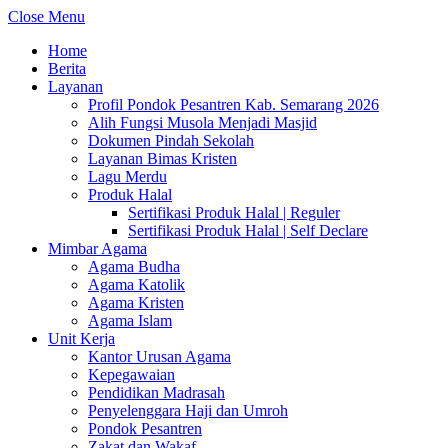
Close Menu
Home
Berita
Layanan
Profil Pondok Pesantren Kab. Semarang 2026
Alih Fungsi Musola Menjadi Masjid
Dokumen Pindah Sekolah
Layanan Bimas Kristen
Lagu Merdu
Produk Halal
Sertifikasi Produk Halal | Reguler
Sertifikasi Produk Halal | Self Declare
Mimbar Agama
Agama Budha
Agama Katolik
Agama Kristen
Agama Islam
Unit Kerja
Kantor Urusan Agama
Kepegawaian
Pendidikan Madrasah
Penyelenggara Haji dan Umroh
Pondok Pesantren
Zakat dan Wakaf