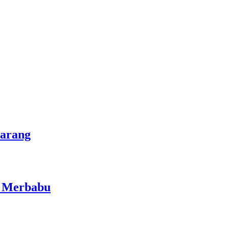
marang
i Merbabu