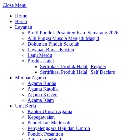
Close Menu
Home
Berita
Layanan
Profil Pondok Pesantren Kab. Semarang 2026
Alih Fungsi Musola Menjadi Masjid
Dokumen Pindah Sekolah
Layanan Bimas Kristen
Lagu Merdu
Produk Halal
Sertifikasi Produk Halal | Reguler
Sertifikasi Produk Halal | Self Declare
Mimbar Agama
Agama Budha
Agama Katolik
Agama Kristen
Agama Islam
Unit Kerja
Kantor Urusan Agama
Kepegawaian
Pendidikan Madrasah
Penyelenggara Haji dan Umroh
Pondok Pesantren
Zakat dan Wakaf