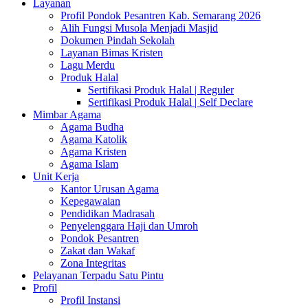
Layanan
Profil Pondok Pesantren Kab. Semarang 2026
Alih Fungsi Musola Menjadi Masjid
Dokumen Pindah Sekolah
Layanan Bimas Kristen
Lagu Merdu
Produk Halal
Sertifikasi Produk Halal | Reguler
Sertifikasi Produk Halal | Self Declare
Mimbar Agama
Agama Budha
Agama Katolik
Agama Kristen
Agama Islam
Unit Kerja
Kantor Urusan Agama
Kepegawaian
Pendidikan Madrasah
Penyelenggara Haji dan Umroh
Pondok Pesantren
Zakat dan Wakaf
Zona Integritas
Pelayanan Terpadu Satu Pintu
Profil
Profil Instansi