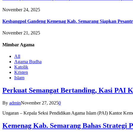
November 24, 2025
Kesbangpol Gandeng Kemenag Kab. Semarang Siapkan Pesantr
November 21, 2025
Mimbar
Agama
All
Agama Budha
Katolik
Kristen
Islam
Perkuat Semangat Bertanding, Kasi PAI 
By
admin
November 27, 2025
0
Ungaran – Kepala Seksi Pendidikan Agama Islam (PAI) Kantor K
Kemenag Kab. Semarang Bahas Strategi P