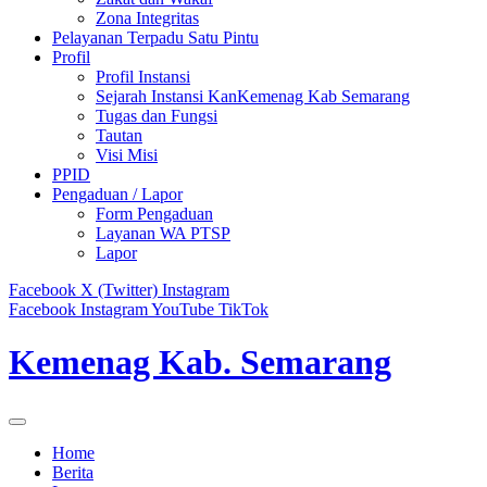
Zona Integritas
Pelayanan Terpadu Satu Pintu
Profil
Profil Instansi
Sejarah Instansi KanKemenag Kab Semarang
Tugas dan Fungsi
Tautan
Visi Misi
PPID
Pengaduan / Lapor
Form Pengaduan
Layanan WA PTSP
Lapor
Facebook
X (Twitter)
Instagram
Facebook
Instagram
YouTube
TikTok
Kemenag Kab. Semarang
Home
Berita