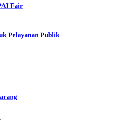
PAI Fair
uk Pelayanan Publik
marang
…