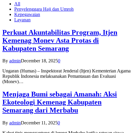
All
Penyelenggara Haji dan Umroh
Kepegawaian
Layanan
Perkuat Akuntabilitas Program, Itjen
Kemenag Monev Asta Protas di
Kabupaten Semarang
By
admin
December 18, 2025
0
Ungaran (Humas) – Inspektorat Jenderal (Itjen) Kementerian Agama
Republik Indonesia melaksanakan Pemantauan dan Evaluasi
(Monev)…
Menjaga Bumi sebagai Amanah: Aksi
Ekoteologi Kemenag Kabupaten
Semarang dari Merbabu
By
admin
December 11, 2025
0
Kabut tipis menggantung di lereng Merbabu ketika ratusan siswa-