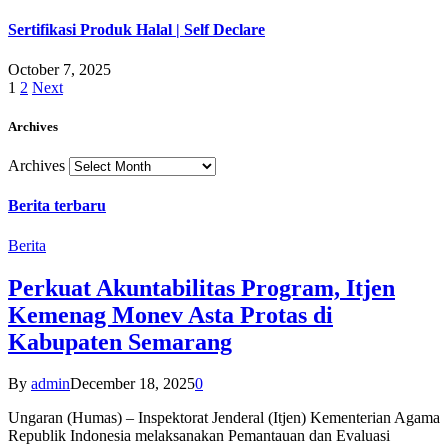
Sertifikasi Produk Halal | Self Declare
October 7, 2025
1
2
Next
Archives
Archives
Berita terbaru
Berita
Perkuat Akuntabilitas Program, Itjen
Kemenag Monev Asta Protas di
Kabupaten Semarang
By
admin
December 18, 2025
0
Ungaran (Humas) – Inspektorat Jenderal (Itjen) Kementerian Agama
Republik Indonesia melaksanakan Pemantauan dan Evaluasi