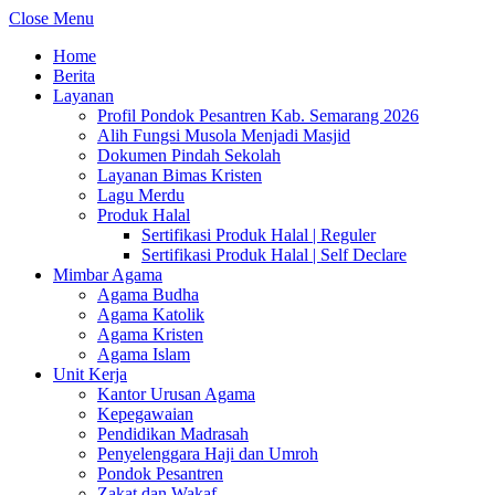
Close Menu
Home
Berita
Layanan
Profil Pondok Pesantren Kab. Semarang 2026
Alih Fungsi Musola Menjadi Masjid
Dokumen Pindah Sekolah
Layanan Bimas Kristen
Lagu Merdu
Produk Halal
Sertifikasi Produk Halal | Reguler
Sertifikasi Produk Halal | Self Declare
Mimbar Agama
Agama Budha
Agama Katolik
Agama Kristen
Agama Islam
Unit Kerja
Kantor Urusan Agama
Kepegawaian
Pendidikan Madrasah
Penyelenggara Haji dan Umroh
Pondok Pesantren
Zakat dan Wakaf