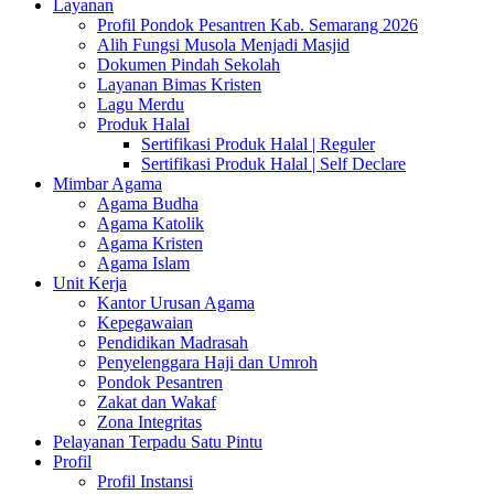
Layanan
Profil Pondok Pesantren Kab. Semarang 2026
Alih Fungsi Musola Menjadi Masjid
Dokumen Pindah Sekolah
Layanan Bimas Kristen
Lagu Merdu
Produk Halal
Sertifikasi Produk Halal | Reguler
Sertifikasi Produk Halal | Self Declare
Mimbar Agama
Agama Budha
Agama Katolik
Agama Kristen
Agama Islam
Unit Kerja
Kantor Urusan Agama
Kepegawaian
Pendidikan Madrasah
Penyelenggara Haji dan Umroh
Pondok Pesantren
Zakat dan Wakaf
Zona Integritas
Pelayanan Terpadu Satu Pintu
Profil
Profil Instansi