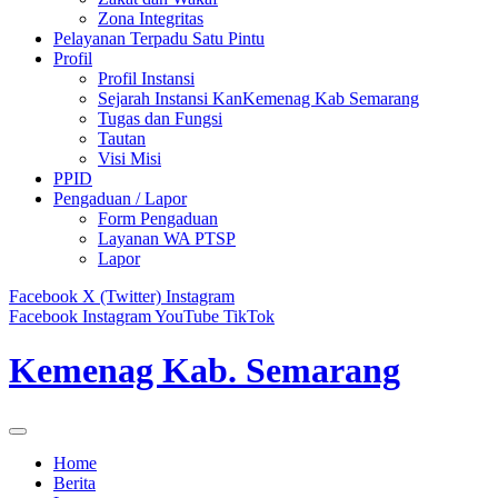
Zona Integritas
Pelayanan Terpadu Satu Pintu
Profil
Profil Instansi
Sejarah Instansi KanKemenag Kab Semarang
Tugas dan Fungsi
Tautan
Visi Misi
PPID
Pengaduan / Lapor
Form Pengaduan
Layanan WA PTSP
Lapor
Facebook
X (Twitter)
Instagram
Facebook
Instagram
YouTube
TikTok
Kemenag Kab. Semarang
Home
Berita