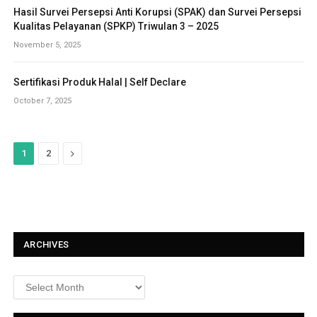
Hasil Survei Persepsi Anti Korupsi (SPAK) dan Survei Persepsi
Kualitas Pelayanan (SPKP) Triwulan 3 – 2025
November 5, 2025
Sertifikasi Produk Halal | Self Declare
October 7, 2025
N
1
2
e
x
t
ARCHIVES