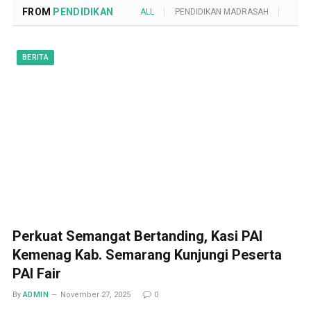
FROM
PENDIDIKAN
ALL
PENDIDIKAN MADRASAH
POND
BERITA
Perkuat Semangat Bertanding, Kasi PAI
Kemenag Kab. Semarang Kunjungi Peserta
PAI Fair
By
ADMIN
November 27, 2025
0