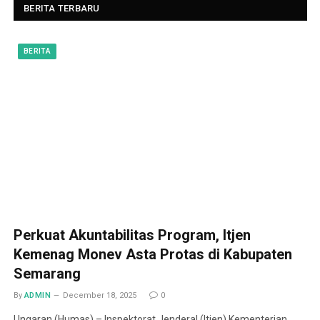
BERITA TERBARU
BERITA
Perkuat Akuntabilitas Program, Itjen
Kemenag Monev Asta Protas di Kabupaten
Semarang
By
ADMIN
December 18, 2025
0
Ungaran (Humas) – Inspektorat Jenderal (Itjen) Kementerian