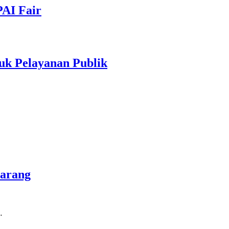
PAI Fair
uk Pelayanan Publik
marang
…