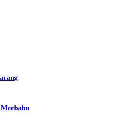
marang
i Merbabu