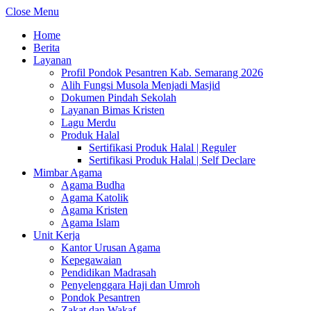
Close Menu
Home
Berita
Layanan
Profil Pondok Pesantren Kab. Semarang 2026
Alih Fungsi Musola Menjadi Masjid
Dokumen Pindah Sekolah
Layanan Bimas Kristen
Lagu Merdu
Produk Halal
Sertifikasi Produk Halal | Reguler
Sertifikasi Produk Halal | Self Declare
Mimbar Agama
Agama Budha
Agama Katolik
Agama Kristen
Agama Islam
Unit Kerja
Kantor Urusan Agama
Kepegawaian
Pendidikan Madrasah
Penyelenggara Haji dan Umroh
Pondok Pesantren
Zakat dan Wakaf