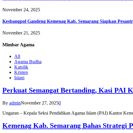
November 24, 2025
Kesbangpol Gandeng Kemenag Kab. Semarang Siapkan Pesantr
November 21, 2025
Mimbar
Agama
All
Agama Budha
Katolik
Kristen
Islam
Perkuat Semangat Bertanding, Kasi PAI 
By
admin
November 27, 2025
0
Ungaran – Kepala Seksi Pendidikan Agama Islam (PAI) Kantor K
Kemenag Kab. Semarang Bahas Strategi P