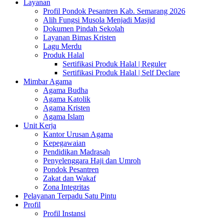
Layanan
Profil Pondok Pesantren Kab. Semarang 2026
Alih Fungsi Musola Menjadi Masjid
Dokumen Pindah Sekolah
Layanan Bimas Kristen
Lagu Merdu
Produk Halal
Sertifikasi Produk Halal | Reguler
Sertifikasi Produk Halal | Self Declare
Mimbar Agama
Agama Budha
Agama Katolik
Agama Kristen
Agama Islam
Unit Kerja
Kantor Urusan Agama
Kepegawaian
Pendidikan Madrasah
Penyelenggara Haji dan Umroh
Pondok Pesantren
Zakat dan Wakaf
Zona Integritas
Pelayanan Terpadu Satu Pintu
Profil
Profil Instansi