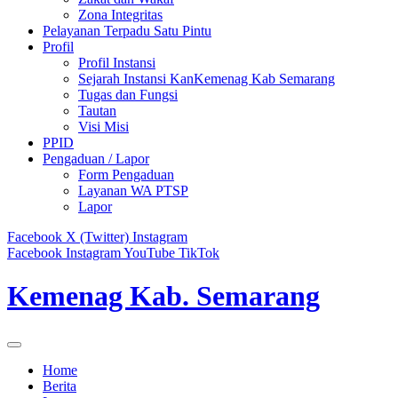
Zona Integritas
Pelayanan Terpadu Satu Pintu
Profil
Profil Instansi
Sejarah Instansi KanKemenag Kab Semarang
Tugas dan Fungsi
Tautan
Visi Misi
PPID
Pengaduan / Lapor
Form Pengaduan
Layanan WA PTSP
Lapor
Facebook
X (Twitter)
Instagram
Facebook
Instagram
YouTube
TikTok
Kemenag Kab. Semarang
Home
Berita