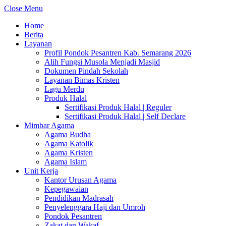
Close Menu
Home
Berita
Layanan
Profil Pondok Pesantren Kab. Semarang 2026
Alih Fungsi Musola Menjadi Masjid
Dokumen Pindah Sekolah
Layanan Bimas Kristen
Lagu Merdu
Produk Halal
Sertifikasi Produk Halal | Reguler
Sertifikasi Produk Halal | Self Declare
Mimbar Agama
Agama Budha
Agama Katolik
Agama Kristen
Agama Islam
Unit Kerja
Kantor Urusan Agama
Kepegawaian
Pendidikan Madrasah
Penyelenggara Haji dan Umroh
Pondok Pesantren
Zakat dan Wakaf