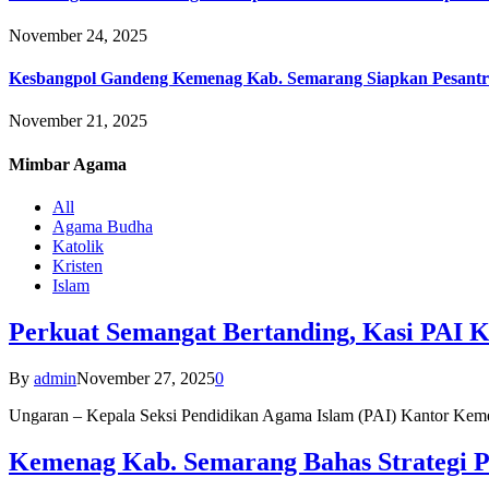
November 24, 2025
Kesbangpol Gandeng Kemenag Kab. Semarang Siapkan Pesantr
November 21, 2025
Mimbar
Agama
All
Agama Budha
Katolik
Kristen
Islam
Perkuat Semangat Bertanding, Kasi PAI 
By
admin
November 27, 2025
0
Ungaran – Kepala Seksi Pendidikan Agama Islam (PAI) Kantor K
Kemenag Kab. Semarang Bahas Strategi P