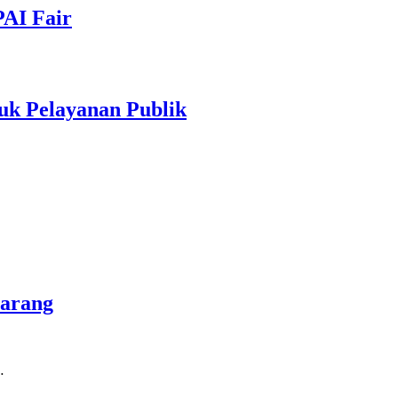
PAI Fair
uk Pelayanan Publik
marang
…