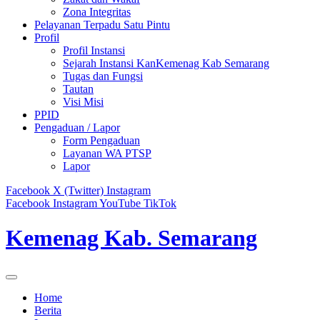
Zona Integritas
Pelayanan Terpadu Satu Pintu
Profil
Profil Instansi
Sejarah Instansi KanKemenag Kab Semarang
Tugas dan Fungsi
Tautan
Visi Misi
PPID
Pengaduan / Lapor
Form Pengaduan
Layanan WA PTSP
Lapor
Facebook
X (Twitter)
Instagram
Facebook
Instagram
YouTube
TikTok
Kemenag Kab. Semarang
Home
Berita