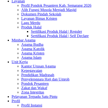
Layanan
Profil Pondok Pesantren Kab. Semarang 2026
Alih Fungsi Musola Menjadi Masjid
Dokumen Pindah Sekolah
Layanan Bimas Kristen
Lagu Merdu
Produk Halal
Sertifikasi Produk Halal | Reguler
Sertifikasi Produk Halal | Self Declare
Mimbar Agama
Agama Budha
Agama Katolik
Agama Kristen
Agama Islam
Unit Kerja
Kantor Urusan Agama
Kepegawaian
Pendidikan Madrasah
Penyelenggara Haji dan Umroh
Pondok Pesantren
Zakat dan Wakaf
Zona Integritas
Pelayanan Terpadu Satu Pintu
Profil
Profil Instansi