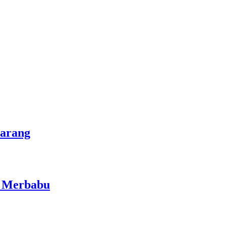
marang
i Merbabu