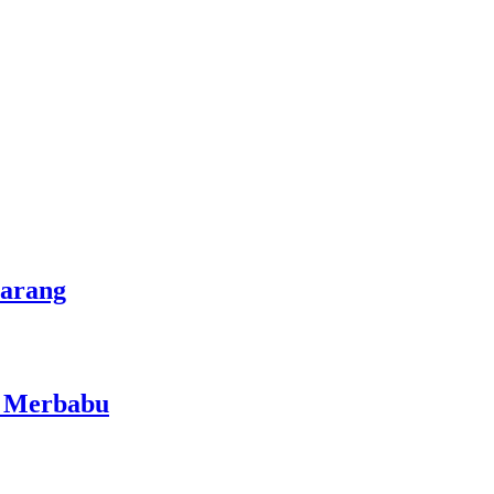
marang
i Merbabu