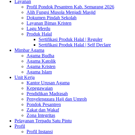
Layanan
Profil Pondok Pesantren Kab. Semarang 2026
Alih Fungsi Musola Menjadi Masjid
Dokumen Pindah Sekolah
Layanan Bimas Kristen
Lagu Merdu
Produk Halal
Sertifikasi Produk Halal | Reguler
Sertifikasi Produk Halal | Self Declare
Mimbar Agama
Agama Budha
Agama Katolik
Agama Kristen
Agama Islam
Unit Kerja
Kantor Urusan Agama
Kepegawaian
Pendidikan Madrasah
Penyelenggara Haji dan Umroh
Pondok Pesantren
Zakat dan Wakaf
Zona Integritas
Pelayanan Terpadu Satu Pintu
Profil
Profil Instansi