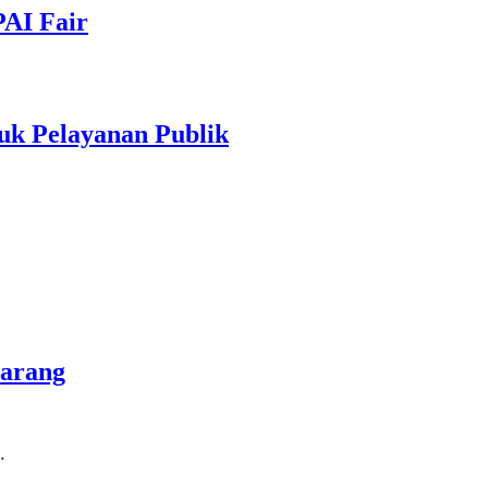
PAI Fair
uk Pelayanan Publik
marang
…