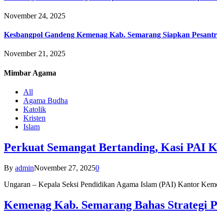
November 24, 2025
Kesbangpol Gandeng Kemenag Kab. Semarang Siapkan Pesantr
November 21, 2025
Mimbar
Agama
All
Agama Budha
Katolik
Kristen
Islam
Perkuat Semangat Bertanding, Kasi PAI 
By
admin
November 27, 2025
0
Ungaran – Kepala Seksi Pendidikan Agama Islam (PAI) Kantor K
Kemenag Kab. Semarang Bahas Strategi P