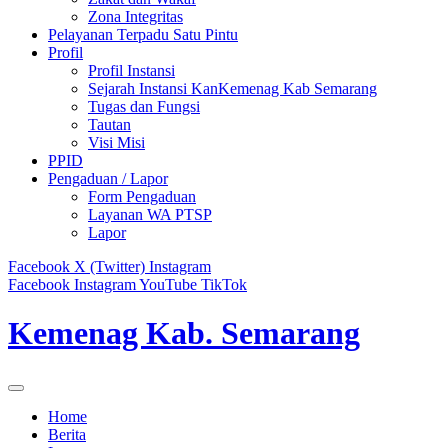
Zona Integritas
Pelayanan Terpadu Satu Pintu
Profil
Profil Instansi
Sejarah Instansi KanKemenag Kab Semarang
Tugas dan Fungsi
Tautan
Visi Misi
PPID
Pengaduan / Lapor
Form Pengaduan
Layanan WA PTSP
Lapor
Facebook
X (Twitter)
Instagram
Facebook
Instagram
YouTube
TikTok
Kemenag Kab. Semarang
Home
Berita