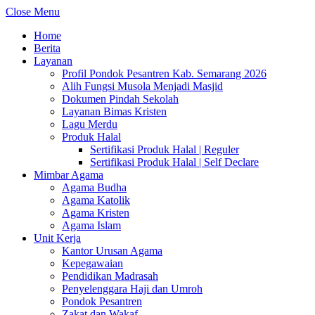
Close Menu
Home
Berita
Layanan
Profil Pondok Pesantren Kab. Semarang 2026
Alih Fungsi Musola Menjadi Masjid
Dokumen Pindah Sekolah
Layanan Bimas Kristen
Lagu Merdu
Produk Halal
Sertifikasi Produk Halal | Reguler
Sertifikasi Produk Halal | Self Declare
Mimbar Agama
Agama Budha
Agama Katolik
Agama Kristen
Agama Islam
Unit Kerja
Kantor Urusan Agama
Kepegawaian
Pendidikan Madrasah
Penyelenggara Haji dan Umroh
Pondok Pesantren
Zakat dan Wakaf