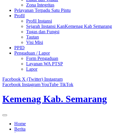
Zona Integritas
Pelayanan Terpadu Satu Pintu
Profil
Profil Instansi
Sejarah Instansi KanKemenag Kab Semarang
Tugas dan Fungsi
Tautan
Visi Misi
PPID
Pengaduan / Lapor
Form Pengaduan
Layanan WA PTSP
Lapor
Facebook
X (Twitter)
Instagram
Facebook
Instagram
YouTube
TikTok
Kemenag Kab. Semarang
Home
Berita