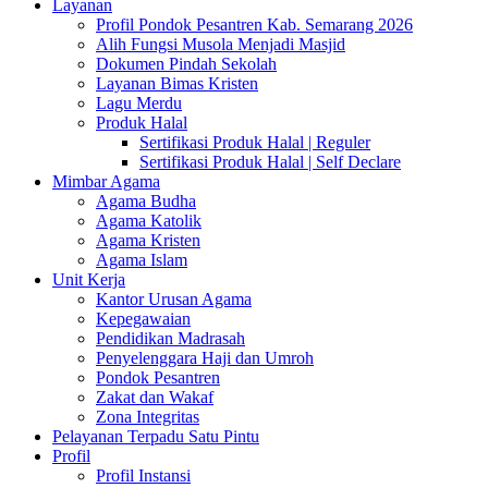
Layanan
Profil Pondok Pesantren Kab. Semarang 2026
Alih Fungsi Musola Menjadi Masjid
Dokumen Pindah Sekolah
Layanan Bimas Kristen
Lagu Merdu
Produk Halal
Sertifikasi Produk Halal | Reguler
Sertifikasi Produk Halal | Self Declare
Mimbar Agama
Agama Budha
Agama Katolik
Agama Kristen
Agama Islam
Unit Kerja
Kantor Urusan Agama
Kepegawaian
Pendidikan Madrasah
Penyelenggara Haji dan Umroh
Pondok Pesantren
Zakat dan Wakaf
Zona Integritas
Pelayanan Terpadu Satu Pintu
Profil
Profil Instansi