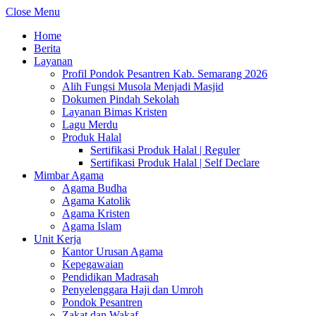
Close Menu
Home
Berita
Layanan
Profil Pondok Pesantren Kab. Semarang 2026
Alih Fungsi Musola Menjadi Masjid
Dokumen Pindah Sekolah
Layanan Bimas Kristen
Lagu Merdu
Produk Halal
Sertifikasi Produk Halal | Reguler
Sertifikasi Produk Halal | Self Declare
Mimbar Agama
Agama Budha
Agama Katolik
Agama Kristen
Agama Islam
Unit Kerja
Kantor Urusan Agama
Kepegawaian
Pendidikan Madrasah
Penyelenggara Haji dan Umroh
Pondok Pesantren
Zakat dan Wakaf