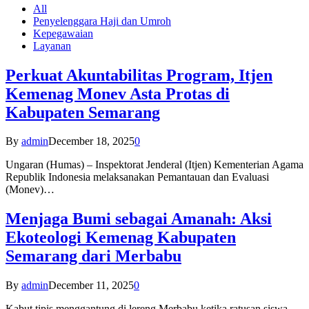
All
Penyelenggara Haji dan Umroh
Kepegawaian
Layanan
Perkuat Akuntabilitas Program, Itjen
Kemenag Monev Asta Protas di
Kabupaten Semarang
By
admin
December 18, 2025
0
Ungaran (Humas) – Inspektorat Jenderal (Itjen) Kementerian Agama
Republik Indonesia melaksanakan Pemantauan dan Evaluasi
(Monev)…
Menjaga Bumi sebagai Amanah: Aksi
Ekoteologi Kemenag Kabupaten
Semarang dari Merbabu
By
admin
December 11, 2025
0
Kabut tipis menggantung di lereng Merbabu ketika ratusan siswa-