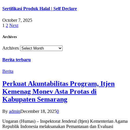
Sertifikasi Produk Halal | Self Declare
October 7, 2025
1
2
Next
Archives
Archives
Berita terbaru
Berita
Perkuat Akuntabilitas Program, Itjen
Kemenag Monev Asta Protas di
Kabupaten Semarang
By
admin
December 18, 2025
0
Ungaran (Humas) – Inspektorat Jenderal (Itjen) Kementerian Agama
Republik Indonesia melaksanakan Pemantauan dan Evaluasi