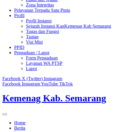
Zona Integritas
Pelayanan Terpadu Satu Pintu
Profil
Profil Instansi
Sejarah Instansi KanKemenag Kab Semarang
Tugas dan Fungsi
Tautan
Visi Misi
PPID
Pengaduan / Lapor
Form Pengaduan
Layanan WA PTSP
Lapor
Facebook
X (Twitter)
Instagram
Facebook
Instagram
YouTube
TikTok
Kemenag Kab. Semarang
Home
Berita