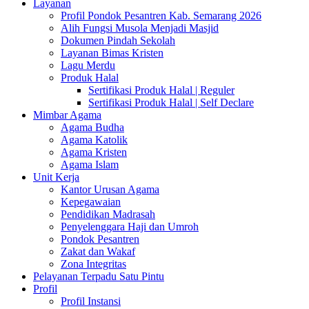
Layanan
Profil Pondok Pesantren Kab. Semarang 2026
Alih Fungsi Musola Menjadi Masjid
Dokumen Pindah Sekolah
Layanan Bimas Kristen
Lagu Merdu
Produk Halal
Sertifikasi Produk Halal | Reguler
Sertifikasi Produk Halal | Self Declare
Mimbar Agama
Agama Budha
Agama Katolik
Agama Kristen
Agama Islam
Unit Kerja
Kantor Urusan Agama
Kepegawaian
Pendidikan Madrasah
Penyelenggara Haji dan Umroh
Pondok Pesantren
Zakat dan Wakaf
Zona Integritas
Pelayanan Terpadu Satu Pintu
Profil
Profil Instansi