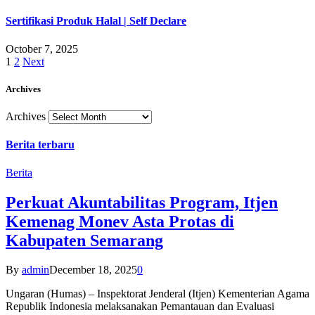
Sertifikasi Produk Halal | Self Declare
October 7, 2025
1
2
Next
Archives
Archives
Berita terbaru
Berita
Perkuat Akuntabilitas Program, Itjen
Kemenag Monev Asta Protas di
Kabupaten Semarang
By
admin
December 18, 2025
0
Ungaran (Humas) – Inspektorat Jenderal (Itjen) Kementerian Agama
Republik Indonesia melaksanakan Pemantauan dan Evaluasi