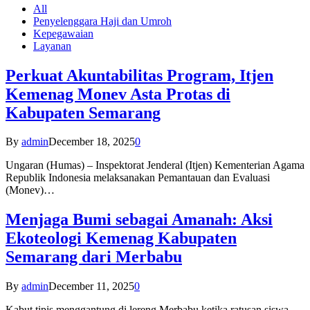
All
Penyelenggara Haji dan Umroh
Kepegawaian
Layanan
Perkuat Akuntabilitas Program, Itjen
Kemenag Monev Asta Protas di
Kabupaten Semarang
By
admin
December 18, 2025
0
Ungaran (Humas) – Inspektorat Jenderal (Itjen) Kementerian Agama
Republik Indonesia melaksanakan Pemantauan dan Evaluasi
(Monev)…
Menjaga Bumi sebagai Amanah: Aksi
Ekoteologi Kemenag Kabupaten
Semarang dari Merbabu
By
admin
December 11, 2025
0
Kabut tipis menggantung di lereng Merbabu ketika ratusan siswa-