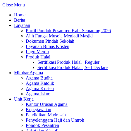
Close Menu
Home
Berita
Layanan
Profil Pondok Pesantren Kab. Semarang 2026
Alih Fungsi Musola Menjadi Masjid
Dokumen Pindah Sekolah
Layanan Bimas Kristen
Lagu Merdu
Produk Halal
Sertifikasi Produk Halal | Reguler
Sertifikasi Produk Halal | Self Declare
Mimbar Agama
Agama Budha
Agama Katolik
Agama Kristen
Agama Islam
Unit Kerja
Kantor Urusan Agama
Kepegawaian
Pendidikan Madrasah
Penyelenggara Haji dan Umroh
Pondok Pesantren
Zakat dan Wakaf