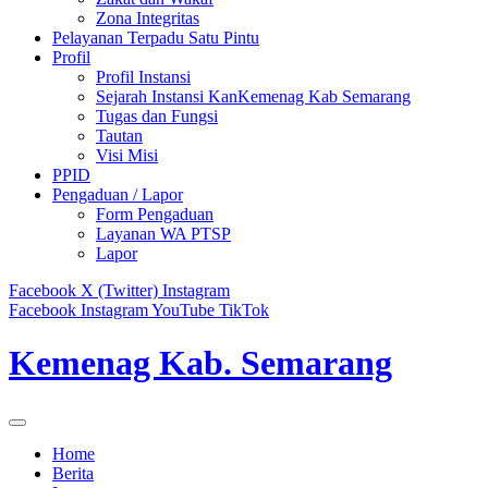
Zona Integritas
Pelayanan Terpadu Satu Pintu
Profil
Profil Instansi
Sejarah Instansi KanKemenag Kab Semarang
Tugas dan Fungsi
Tautan
Visi Misi
PPID
Pengaduan / Lapor
Form Pengaduan
Layanan WA PTSP
Lapor
Facebook
X (Twitter)
Instagram
Facebook
Instagram
YouTube
TikTok
Kemenag Kab. Semarang
Home
Berita