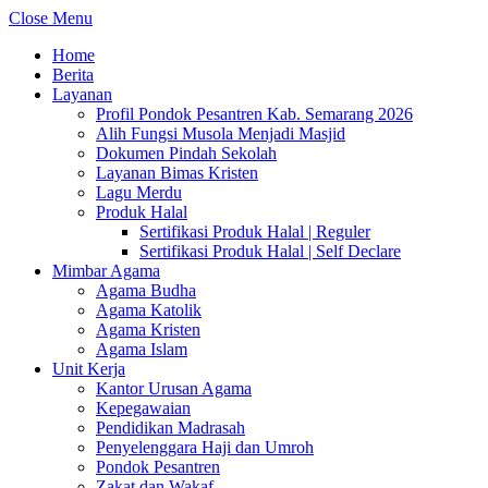
Close Menu
Home
Berita
Layanan
Profil Pondok Pesantren Kab. Semarang 2026
Alih Fungsi Musola Menjadi Masjid
Dokumen Pindah Sekolah
Layanan Bimas Kristen
Lagu Merdu
Produk Halal
Sertifikasi Produk Halal | Reguler
Sertifikasi Produk Halal | Self Declare
Mimbar Agama
Agama Budha
Agama Katolik
Agama Kristen
Agama Islam
Unit Kerja
Kantor Urusan Agama
Kepegawaian
Pendidikan Madrasah
Penyelenggara Haji dan Umroh
Pondok Pesantren
Zakat dan Wakaf