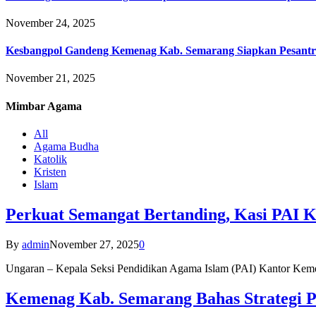
November 24, 2025
Kesbangpol Gandeng Kemenag Kab. Semarang Siapkan Pesantr
November 21, 2025
Mimbar
Agama
All
Agama Budha
Katolik
Kristen
Islam
Perkuat Semangat Bertanding, Kasi PAI 
By
admin
November 27, 2025
0
Ungaran – Kepala Seksi Pendidikan Agama Islam (PAI) Kantor K
Kemenag Kab. Semarang Bahas Strategi P