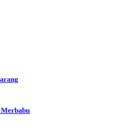
marang
i Merbabu