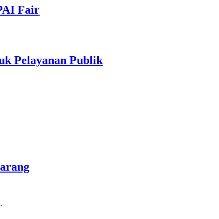
PAI Fair
uk Pelayanan Publik
marang
…