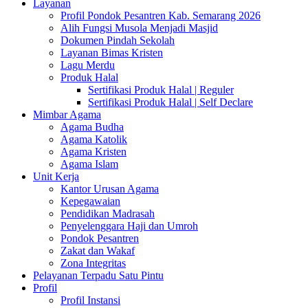
Layanan
Profil Pondok Pesantren Kab. Semarang 2026
Alih Fungsi Musola Menjadi Masjid
Dokumen Pindah Sekolah
Layanan Bimas Kristen
Lagu Merdu
Produk Halal
Sertifikasi Produk Halal | Reguler
Sertifikasi Produk Halal | Self Declare
Mimbar Agama
Agama Budha
Agama Katolik
Agama Kristen
Agama Islam
Unit Kerja
Kantor Urusan Agama
Kepegawaian
Pendidikan Madrasah
Penyelenggara Haji dan Umroh
Pondok Pesantren
Zakat dan Wakaf
Zona Integritas
Pelayanan Terpadu Satu Pintu
Profil
Profil Instansi