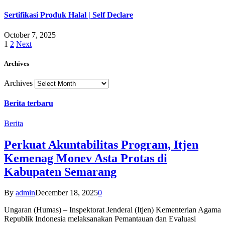
Sertifikasi Produk Halal | Self Declare
October 7, 2025
1
2
Next
Archives
Archives
Berita terbaru
Berita
Perkuat Akuntabilitas Program, Itjen
Kemenag Monev Asta Protas di
Kabupaten Semarang
By
admin
December 18, 2025
0
Ungaran (Humas) – Inspektorat Jenderal (Itjen) Kementerian Agama
Republik Indonesia melaksanakan Pemantauan dan Evaluasi