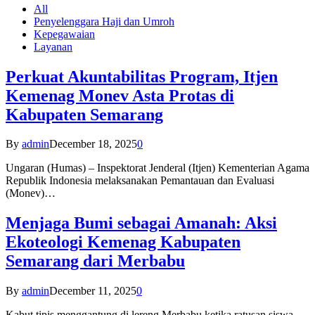
All
Penyelenggara Haji dan Umroh
Kepegawaian
Layanan
Perkuat Akuntabilitas Program, Itjen
Kemenag Monev Asta Protas di
Kabupaten Semarang
By
admin
December 18, 2025
0
Ungaran (Humas) – Inspektorat Jenderal (Itjen) Kementerian Agama
Republik Indonesia melaksanakan Pemantauan dan Evaluasi
(Monev)…
Menjaga Bumi sebagai Amanah: Aksi
Ekoteologi Kemenag Kabupaten
Semarang dari Merbabu
By
admin
December 11, 2025
0
Kabut tipis menggantung di lereng Merbabu ketika ratusan siswa-