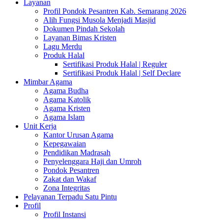
Layanan
Profil Pondok Pesantren Kab. Semarang 2026
Alih Fungsi Musola Menjadi Masjid
Dokumen Pindah Sekolah
Layanan Bimas Kristen
Lagu Merdu
Produk Halal
Sertifikasi Produk Halal | Reguler
Sertifikasi Produk Halal | Self Declare
Mimbar Agama
Agama Budha
Agama Katolik
Agama Kristen
Agama Islam
Unit Kerja
Kantor Urusan Agama
Kepegawaian
Pendidikan Madrasah
Penyelenggara Haji dan Umroh
Pondok Pesantren
Zakat dan Wakaf
Zona Integritas
Pelayanan Terpadu Satu Pintu
Profil
Profil Instansi