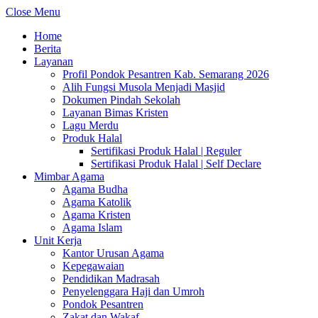
Close Menu
Home
Berita
Layanan
Profil Pondok Pesantren Kab. Semarang 2026
Alih Fungsi Musola Menjadi Masjid
Dokumen Pindah Sekolah
Layanan Bimas Kristen
Lagu Merdu
Produk Halal
Sertifikasi Produk Halal | Reguler
Sertifikasi Produk Halal | Self Declare
Mimbar Agama
Agama Budha
Agama Katolik
Agama Kristen
Agama Islam
Unit Kerja
Kantor Urusan Agama
Kepegawaian
Pendidikan Madrasah
Penyelenggara Haji dan Umroh
Pondok Pesantren
Zakat dan Wakaf