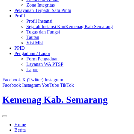
Zona Integritas
Pelayanan Terpadu Satu Pintu
Profil
Profil Instansi
Sejarah Instansi KanKemenag Kab Semarang
Tugas dan Fungsi
Tautan
Visi Misi
PPID
Pengaduan / Lapor
Form Pengaduan
Layanan WA PTSP
Lapor
Facebook
X (Twitter)
Instagram
Facebook
Instagram
YouTube
TikTok
Kemenag Kab. Semarang
Home
Berita