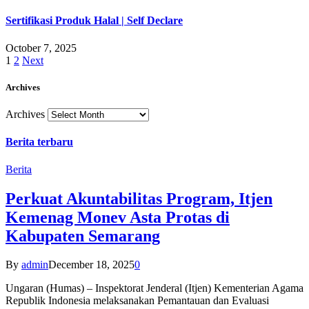
Sertifikasi Produk Halal | Self Declare
October 7, 2025
1
2
Next
Archives
Archives
Berita terbaru
Berita
Perkuat Akuntabilitas Program, Itjen
Kemenag Monev Asta Protas di
Kabupaten Semarang
By
admin
December 18, 2025
0
Ungaran (Humas) – Inspektorat Jenderal (Itjen) Kementerian Agama
Republik Indonesia melaksanakan Pemantauan dan Evaluasi