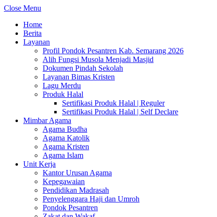
Close Menu
Home
Berita
Layanan
Profil Pondok Pesantren Kab. Semarang 2026
Alih Fungsi Musola Menjadi Masjid
Dokumen Pindah Sekolah
Layanan Bimas Kristen
Lagu Merdu
Produk Halal
Sertifikasi Produk Halal | Reguler
Sertifikasi Produk Halal | Self Declare
Mimbar Agama
Agama Budha
Agama Katolik
Agama Kristen
Agama Islam
Unit Kerja
Kantor Urusan Agama
Kepegawaian
Pendidikan Madrasah
Penyelenggara Haji dan Umroh
Pondok Pesantren
Zakat dan Wakaf