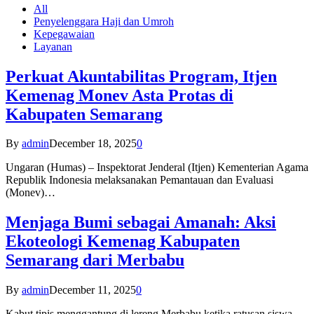
All
Penyelenggara Haji dan Umroh
Kepegawaian
Layanan
Perkuat Akuntabilitas Program, Itjen
Kemenag Monev Asta Protas di
Kabupaten Semarang
By
admin
December 18, 2025
0
Ungaran (Humas) – Inspektorat Jenderal (Itjen) Kementerian Agama
Republik Indonesia melaksanakan Pemantauan dan Evaluasi
(Monev)…
Menjaga Bumi sebagai Amanah: Aksi
Ekoteologi Kemenag Kabupaten
Semarang dari Merbabu
By
admin
December 11, 2025
0
Kabut tipis menggantung di lereng Merbabu ketika ratusan siswa-