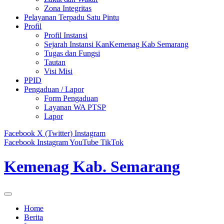
Zona Integritas
Pelayanan Terpadu Satu Pintu
Profil
Profil Instansi
Sejarah Instansi KanKemenag Kab Semarang
Tugas dan Fungsi
Tautan
Visi Misi
PPID
Pengaduan / Lapor
Form Pengaduan
Layanan WA PTSP
Lapor
Facebook
X (Twitter)
Instagram
Facebook
Instagram
YouTube
TikTok
Kemenag Kab. Semarang
Home
Berita