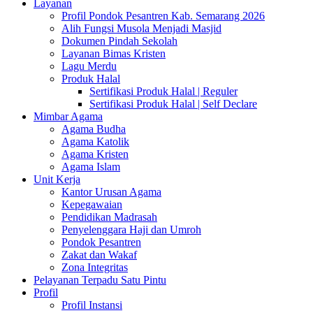
Layanan
Profil Pondok Pesantren Kab. Semarang 2026
Alih Fungsi Musola Menjadi Masjid
Dokumen Pindah Sekolah
Layanan Bimas Kristen
Lagu Merdu
Produk Halal
Sertifikasi Produk Halal | Reguler
Sertifikasi Produk Halal | Self Declare
Mimbar Agama
Agama Budha
Agama Katolik
Agama Kristen
Agama Islam
Unit Kerja
Kantor Urusan Agama
Kepegawaian
Pendidikan Madrasah
Penyelenggara Haji dan Umroh
Pondok Pesantren
Zakat dan Wakaf
Zona Integritas
Pelayanan Terpadu Satu Pintu
Profil
Profil Instansi