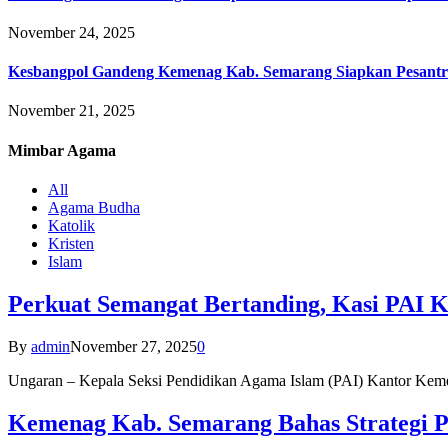
November 24, 2025
Kesbangpol Gandeng Kemenag Kab. Semarang Siapkan Pesantr
November 21, 2025
Mimbar
Agama
All
Agama Budha
Katolik
Kristen
Islam
Perkuat Semangat Bertanding, Kasi PAI 
By
admin
November 27, 2025
0
Ungaran – Kepala Seksi Pendidikan Agama Islam (PAI) Kantor K
Kemenag Kab. Semarang Bahas Strategi P