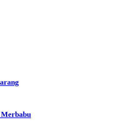
marang
i Merbabu