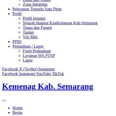
Zona Integritas
Pelayanan Terpadu Satu Pintu
Profil
Profil Instansi
Sejarah Instansi KanKemenag Kab Semarang
Tugas dan Fungsi
Tautan
Visi Misi
PPID
Pengaduan / Lapor
Form Pengaduan
Layanan WA PTSP
Lapor
Facebook
X (Twitter)
Instagram
Facebook
Instagram
YouTube
TikTok
Kemenag Kab. Semarang
Home
Berita