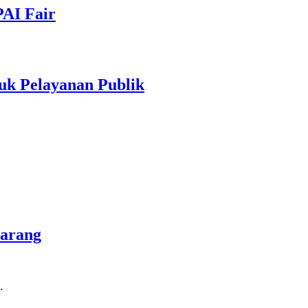
PAI Fair
uk Pelayanan Publik
marang
…