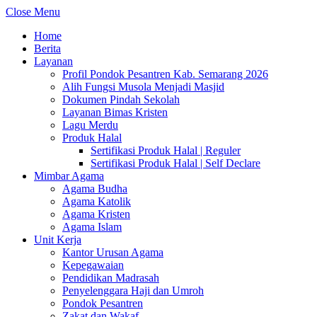
Close Menu
Home
Berita
Layanan
Profil Pondok Pesantren Kab. Semarang 2026
Alih Fungsi Musola Menjadi Masjid
Dokumen Pindah Sekolah
Layanan Bimas Kristen
Lagu Merdu
Produk Halal
Sertifikasi Produk Halal | Reguler
Sertifikasi Produk Halal | Self Declare
Mimbar Agama
Agama Budha
Agama Katolik
Agama Kristen
Agama Islam
Unit Kerja
Kantor Urusan Agama
Kepegawaian
Pendidikan Madrasah
Penyelenggara Haji dan Umroh
Pondok Pesantren
Zakat dan Wakaf