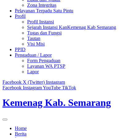
Zona Integritas
Pelayanan Terpadu Satu Pintu
Profil
Profil Instansi
Sejarah Instansi KanKemenag Kab Semarang
Tugas dan Fungsi
Tautan
Visi Misi
PPID
Pengaduan / Lapor
Form Pengaduan
Layanan WA PTSP
Lapor
Facebook
X (Twitter)
Instagram
Facebook
Instagram
YouTube
TikTok
Kemenag Kab. Semarang
Home
Berita