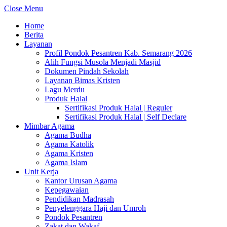
Close Menu
Home
Berita
Layanan
Profil Pondok Pesantren Kab. Semarang 2026
Alih Fungsi Musola Menjadi Masjid
Dokumen Pindah Sekolah
Layanan Bimas Kristen
Lagu Merdu
Produk Halal
Sertifikasi Produk Halal | Reguler
Sertifikasi Produk Halal | Self Declare
Mimbar Agama
Agama Budha
Agama Katolik
Agama Kristen
Agama Islam
Unit Kerja
Kantor Urusan Agama
Kepegawaian
Pendidikan Madrasah
Penyelenggara Haji dan Umroh
Pondok Pesantren
Zakat dan Wakaf