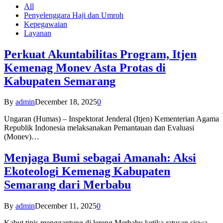
All
Penyelenggara Haji dan Umroh
Kepegawaian
Layanan
Perkuat Akuntabilitas Program, Itjen
Kemenag Monev Asta Protas di
Kabupaten Semarang
By
admin
December 18, 2025
0
Ungaran (Humas) – Inspektorat Jenderal (Itjen) Kementerian Agama
Republik Indonesia melaksanakan Pemantauan dan Evaluasi
(Monev)…
Menjaga Bumi sebagai Amanah: Aksi
Ekoteologi Kemenag Kabupaten
Semarang dari Merbabu
By
admin
December 11, 2025
0
Kabut tipis menggantung di lereng Merbabu ketika ratusan siswa-