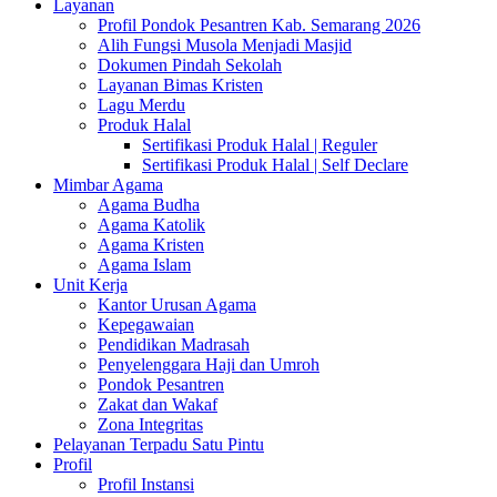
Layanan
Profil Pondok Pesantren Kab. Semarang 2026
Alih Fungsi Musola Menjadi Masjid
Dokumen Pindah Sekolah
Layanan Bimas Kristen
Lagu Merdu
Produk Halal
Sertifikasi Produk Halal | Reguler
Sertifikasi Produk Halal | Self Declare
Mimbar Agama
Agama Budha
Agama Katolik
Agama Kristen
Agama Islam
Unit Kerja
Kantor Urusan Agama
Kepegawaian
Pendidikan Madrasah
Penyelenggara Haji dan Umroh
Pondok Pesantren
Zakat dan Wakaf
Zona Integritas
Pelayanan Terpadu Satu Pintu
Profil
Profil Instansi