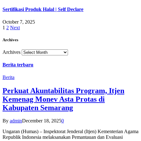
Sertifikasi Produk Halal | Self Declare
October 7, 2025
1
2
Next
Archives
Archives
Berita terbaru
Berita
Perkuat Akuntabilitas Program, Itjen
Kemenag Monev Asta Protas di
Kabupaten Semarang
By
admin
December 18, 2025
0
Ungaran (Humas) – Inspektorat Jenderal (Itjen) Kementerian Agama
Republik Indonesia melaksanakan Pemantauan dan Evaluasi