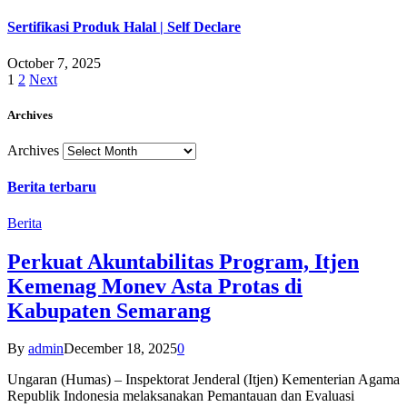
Sertifikasi Produk Halal | Self Declare
October 7, 2025
1
2
Next
Archives
Archives
Berita terbaru
Berita
Perkuat Akuntabilitas Program, Itjen
Kemenag Monev Asta Protas di
Kabupaten Semarang
By
admin
December 18, 2025
0
Ungaran (Humas) – Inspektorat Jenderal (Itjen) Kementerian Agama
Republik Indonesia melaksanakan Pemantauan dan Evaluasi