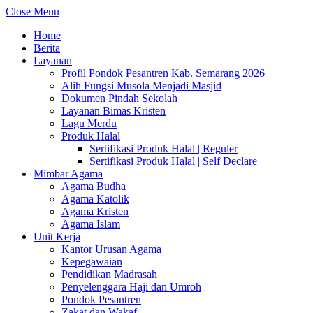
Close Menu
Home
Berita
Layanan
Profil Pondok Pesantren Kab. Semarang 2026
Alih Fungsi Musola Menjadi Masjid
Dokumen Pindah Sekolah
Layanan Bimas Kristen
Lagu Merdu
Produk Halal
Sertifikasi Produk Halal | Reguler
Sertifikasi Produk Halal | Self Declare
Mimbar Agama
Agama Budha
Agama Katolik
Agama Kristen
Agama Islam
Unit Kerja
Kantor Urusan Agama
Kepegawaian
Pendidikan Madrasah
Penyelenggara Haji dan Umroh
Pondok Pesantren
Zakat dan Wakaf