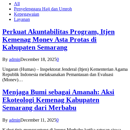
All
Penyelenggara Haji dan Umroh
Kepegawaian
Layanan
Perkuat Akuntabilitas Program, Itjen
Kemenag Monev Asta Protas di
Kabupaten Semarang
By
admin
December 18, 2025
0
Ungaran (Humas) – Inspektorat Jenderal (Itjen) Kementerian Agama
Republik Indonesia melaksanakan Pemantauan dan Evaluasi
(Monev)…
Menjaga Bumi sebagai Amanah: Aksi
Ekoteologi Kemenag Kabupaten
Semarang dari Merbabu
By
admin
December 11, 2025
0
Kabut tipis menggantung di lereng Merbabu ketika ratusan siswa-