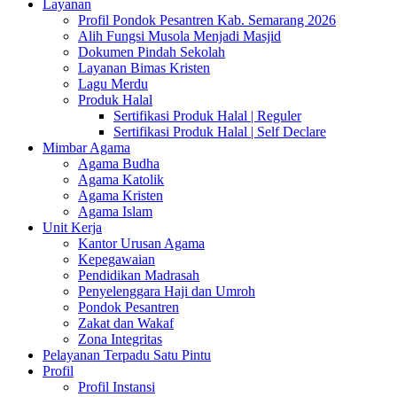
Layanan
Profil Pondok Pesantren Kab. Semarang 2026
Alih Fungsi Musola Menjadi Masjid
Dokumen Pindah Sekolah
Layanan Bimas Kristen
Lagu Merdu
Produk Halal
Sertifikasi Produk Halal | Reguler
Sertifikasi Produk Halal | Self Declare
Mimbar Agama
Agama Budha
Agama Katolik
Agama Kristen
Agama Islam
Unit Kerja
Kantor Urusan Agama
Kepegawaian
Pendidikan Madrasah
Penyelenggara Haji dan Umroh
Pondok Pesantren
Zakat dan Wakaf
Zona Integritas
Pelayanan Terpadu Satu Pintu
Profil
Profil Instansi