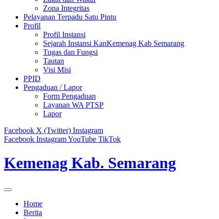
Zona Integritas
Pelayanan Terpadu Satu Pintu
Profil
Profil Instansi
Sejarah Instansi KanKemenag Kab Semarang
Tugas dan Fungsi
Tautan
Visi Misi
PPID
Pengaduan / Lapor
Form Pengaduan
Layanan WA PTSP
Lapor
Facebook
X (Twitter)
Instagram
Facebook
Instagram
YouTube
TikTok
Kemenag Kab. Semarang
Home
Berita