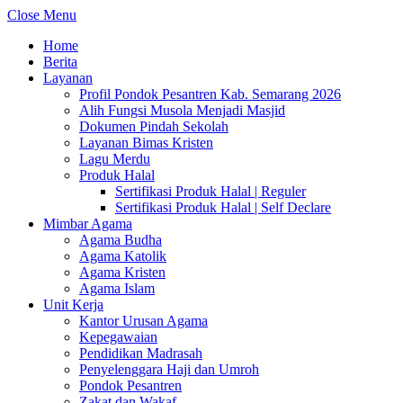
Close Menu
Home
Berita
Layanan
Profil Pondok Pesantren Kab. Semarang 2026
Alih Fungsi Musola Menjadi Masjid
Dokumen Pindah Sekolah
Layanan Bimas Kristen
Lagu Merdu
Produk Halal
Sertifikasi Produk Halal | Reguler
Sertifikasi Produk Halal | Self Declare
Mimbar Agama
Agama Budha
Agama Katolik
Agama Kristen
Agama Islam
Unit Kerja
Kantor Urusan Agama
Kepegawaian
Pendidikan Madrasah
Penyelenggara Haji dan Umroh
Pondok Pesantren
Zakat dan Wakaf