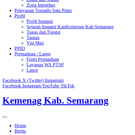
Zona Integritas
Pelayanan Terpadu Satu Pintu
Profil
Profil Instansi
Sejarah Instansi KanKemenag Kab Semarang
Tugas dan Fungsi
Tautan
Visi Misi
PPID
Pengaduan / Lapor
Form Pengaduan
Layanan WA PTSP
Lapor
Facebook
X (Twitter)
Instagram
Facebook
Instagram
YouTube
TikTok
Kemenag Kab. Semarang
Home
Berita