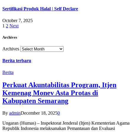
Sertifikasi Produk Halal | Self Declare
October 7, 2025
1
2
Next
Archives
Archives
Berita terbaru
Berita
Perkuat Akuntabilitas Program, Itjen
Kemenag Monev Asta Protas di
Kabupaten Semarang
By
admin
December 18, 2025
0
Ungaran (Humas) – Inspektorat Jenderal (Itjen) Kementerian Agama
Republik Indonesia melaksanakan Pemantauan dan Evaluasi