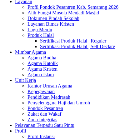
Layanan
Profil Pondok Pesantren Kab. Semarang 2026
Alih Fungsi Musola Menjadi Masjid
Dokumen Pindah Sekolah
Layanan Bimas Kristen
Lagu Merdu
Produk Halal
Sertifikasi Produk Halal | Reguler
Sertifikasi Produk Halal | Self Declare
Mimbar Agama
Agama Budha
Agama Katolik
Agama Kristen
Agama Islam
Unit Kerja
Kantor Urusan Agama
Kepegawaian
Pendidikan Madrasah
Penyelenggara Haji dan Umroh
Pondok Pesantren
Zakat dan Wakaf
Zona Integritas
Pelayanan Terpadu Satu Pintu
Profil
Profil Instansi