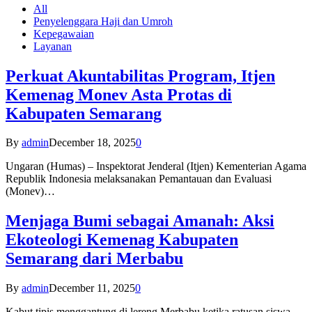
All
Penyelenggara Haji dan Umroh
Kepegawaian
Layanan
Perkuat Akuntabilitas Program, Itjen
Kemenag Monev Asta Protas di
Kabupaten Semarang
By
admin
December 18, 2025
0
Ungaran (Humas) – Inspektorat Jenderal (Itjen) Kementerian Agama
Republik Indonesia melaksanakan Pemantauan dan Evaluasi
(Monev)…
Menjaga Bumi sebagai Amanah: Aksi
Ekoteologi Kemenag Kabupaten
Semarang dari Merbabu
By
admin
December 11, 2025
0
Kabut tipis menggantung di lereng Merbabu ketika ratusan siswa-