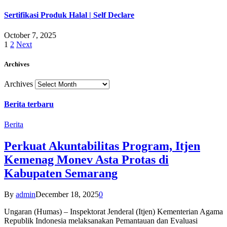
Sertifikasi Produk Halal | Self Declare
October 7, 2025
1
2
Next
Archives
Archives
Berita terbaru
Berita
Perkuat Akuntabilitas Program, Itjen
Kemenag Monev Asta Protas di
Kabupaten Semarang
By
admin
December 18, 2025
0
Ungaran (Humas) – Inspektorat Jenderal (Itjen) Kementerian Agama
Republik Indonesia melaksanakan Pemantauan dan Evaluasi