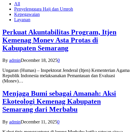
All
Penyelenggara Haji dan Umroh
Kepegawaian
Layanan
Perkuat Akuntabilitas Program, Itjen
Kemenag Monev Asta Protas di
Kabupaten Semarang
By
admin
December 18, 2025
0
Ungaran (Humas) – Inspektorat Jenderal (Itjen) Kementerian Agama
Republik Indonesia melaksanakan Pemantauan dan Evaluasi
(Monev)…
Menjaga Bumi sebagai Amanah: Aksi
Ekoteologi Kemenag Kabupaten
Semarang dari Merbabu
By
admin
December 11, 2025
0
Kabut tipis menggantung di lereng Merbabu ketika ratusan siswa-