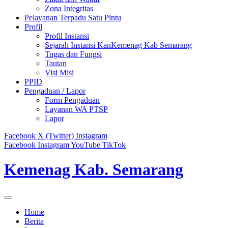
Zona Integritas
Pelayanan Terpadu Satu Pintu
Profil
Profil Instansi
Sejarah Instansi KanKemenag Kab Semarang
Tugas dan Fungsi
Tautan
Visi Misi
PPID
Pengaduan / Lapor
Form Pengaduan
Layanan WA PTSP
Lapor
Facebook
X (Twitter)
Instagram
Facebook
Instagram
YouTube
TikTok
Kemenag Kab. Semarang
Home
Berita