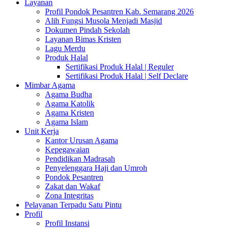
Layanan
Profil Pondok Pesantren Kab. Semarang 2026
Alih Fungsi Musola Menjadi Masjid
Dokumen Pindah Sekolah
Layanan Bimas Kristen
Lagu Merdu
Produk Halal
Sertifikasi Produk Halal | Reguler
Sertifikasi Produk Halal | Self Declare
Mimbar Agama
Agama Budha
Agama Katolik
Agama Kristen
Agama Islam
Unit Kerja
Kantor Urusan Agama
Kepegawaian
Pendidikan Madrasah
Penyelenggara Haji dan Umroh
Pondok Pesantren
Zakat dan Wakaf
Zona Integritas
Pelayanan Terpadu Satu Pintu
Profil
Profil Instansi