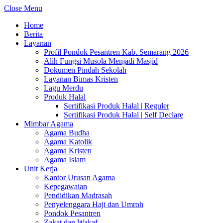
Close Menu
Home
Berita
Layanan
Profil Pondok Pesantren Kab. Semarang 2026
Alih Fungsi Musola Menjadi Masjid
Dokumen Pindah Sekolah
Layanan Bimas Kristen
Lagu Merdu
Produk Halal
Sertifikasi Produk Halal | Reguler
Sertifikasi Produk Halal | Self Declare
Mimbar Agama
Agama Budha
Agama Katolik
Agama Kristen
Agama Islam
Unit Kerja
Kantor Urusan Agama
Kepegawaian
Pendidikan Madrasah
Penyelenggara Haji dan Umroh
Pondok Pesantren
Zakat dan Wakaf