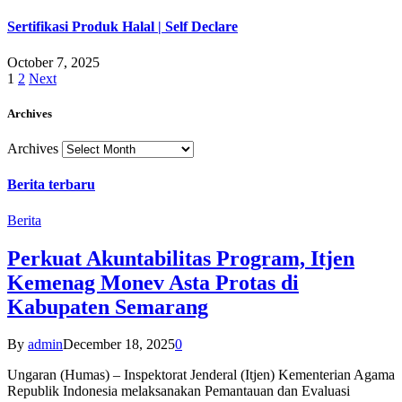
Sertifikasi Produk Halal | Self Declare
October 7, 2025
1
2
Next
Archives
Archives
Berita terbaru
Berita
Perkuat Akuntabilitas Program, Itjen
Kemenag Monev Asta Protas di
Kabupaten Semarang
By
admin
December 18, 2025
0
Ungaran (Humas) – Inspektorat Jenderal (Itjen) Kementerian Agama
Republik Indonesia melaksanakan Pemantauan dan Evaluasi