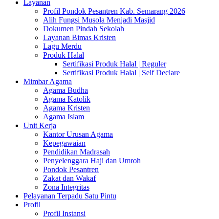
Layanan
Profil Pondok Pesantren Kab. Semarang 2026
Alih Fungsi Musola Menjadi Masjid
Dokumen Pindah Sekolah
Layanan Bimas Kristen
Lagu Merdu
Produk Halal
Sertifikasi Produk Halal | Reguler
Sertifikasi Produk Halal | Self Declare
Mimbar Agama
Agama Budha
Agama Katolik
Agama Kristen
Agama Islam
Unit Kerja
Kantor Urusan Agama
Kepegawaian
Pendidikan Madrasah
Penyelenggara Haji dan Umroh
Pondok Pesantren
Zakat dan Wakaf
Zona Integritas
Pelayanan Terpadu Satu Pintu
Profil
Profil Instansi