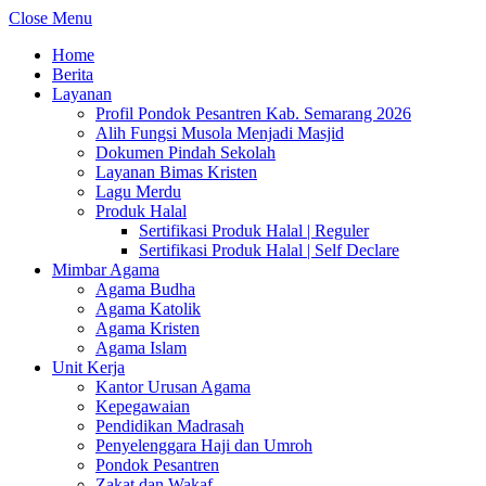
Close Menu
Home
Berita
Layanan
Profil Pondok Pesantren Kab. Semarang 2026
Alih Fungsi Musola Menjadi Masjid
Dokumen Pindah Sekolah
Layanan Bimas Kristen
Lagu Merdu
Produk Halal
Sertifikasi Produk Halal | Reguler
Sertifikasi Produk Halal | Self Declare
Mimbar Agama
Agama Budha
Agama Katolik
Agama Kristen
Agama Islam
Unit Kerja
Kantor Urusan Agama
Kepegawaian
Pendidikan Madrasah
Penyelenggara Haji dan Umroh
Pondok Pesantren
Zakat dan Wakaf