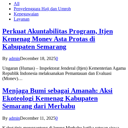
All
Penyelenggara Haji dan Umroh
Kepegawaian
Layanan
Perkuat Akuntabilitas Program, Itjen
Kemenag Monev Asta Protas di
Kabupaten Semarang
By
admin
December 18, 2025
0
Ungaran (Humas) – Inspektorat Jenderal (Itjen) Kementerian Agama
Republik Indonesia melaksanakan Pemantauan dan Evaluasi
(Monev)…
Menjaga Bumi sebagai Amanah: Aksi
Ekoteologi Kemenag Kabupaten
Semarang dari Merbabu
By
admin
December 11, 2025
0
Kabut tipis menggantung di lereng Merbabu ketika ratusan siswa-