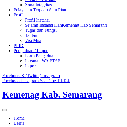
Zona Integritas
Pelayanan Terpadu Satu Pintu
Profil
Profil Instansi
Sejarah Instansi KanKemenag Kab Semarang
Tugas dan Fungsi
Tautan
Visi Misi
PPID
Pengaduan / Lapor
Form Pengaduan
Layanan WA PTSP
Lapor
Facebook
X (Twitter)
Instagram
Facebook
Instagram
YouTube
TikTok
Kemenag Kab. Semarang
Home
Berita