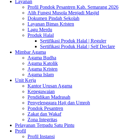
Layanan
Profil Pondok Pesantren Kab. Semarang 2026
Alih Fungsi Musola Menjadi Masjid
Dokumen Pindah Sekolah
Layanan Bimas Kristen
Lagu Merdu
Produk Halal
Sertifikasi Produk Halal | Reguler
Sertifikasi Produk Halal | Self Declare
Mimbar Agama
Agama Budha
Agama Katolik
Agama Kristen
Agama Islam
Unit Kerja
Kantor Urusan Agama
Kepegawaian
Pendidikan Madrasah
Penyelenggara Haji dan Umroh
Pondok Pesantren
Zakat dan Wakaf
Zona Integritas
Pelayanan Terpadu Satu Pintu
Profil
Profil Instansi