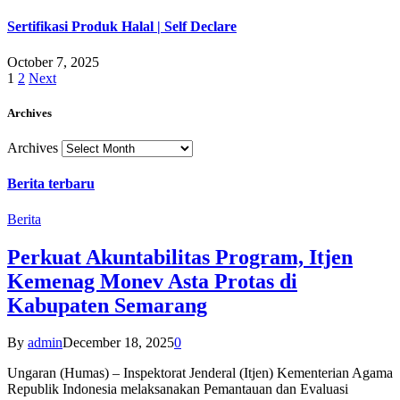
Sertifikasi Produk Halal | Self Declare
October 7, 2025
1
2
Next
Archives
Archives
Berita terbaru
Berita
Perkuat Akuntabilitas Program, Itjen
Kemenag Monev Asta Protas di
Kabupaten Semarang
By
admin
December 18, 2025
0
Ungaran (Humas) – Inspektorat Jenderal (Itjen) Kementerian Agama
Republik Indonesia melaksanakan Pemantauan dan Evaluasi