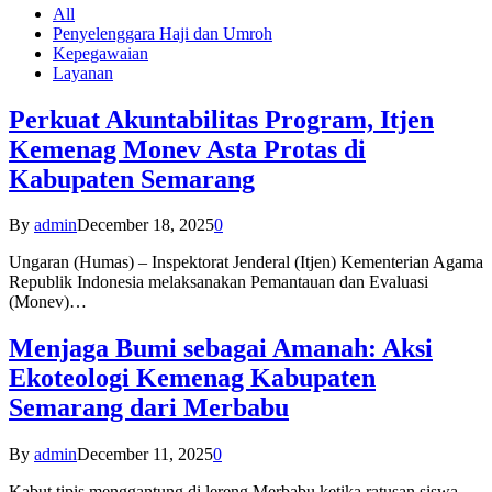
All
Penyelenggara Haji dan Umroh
Kepegawaian
Layanan
Perkuat Akuntabilitas Program, Itjen
Kemenag Monev Asta Protas di
Kabupaten Semarang
By
admin
December 18, 2025
0
Ungaran (Humas) – Inspektorat Jenderal (Itjen) Kementerian Agama
Republik Indonesia melaksanakan Pemantauan dan Evaluasi
(Monev)…
Menjaga Bumi sebagai Amanah: Aksi
Ekoteologi Kemenag Kabupaten
Semarang dari Merbabu
By
admin
December 11, 2025
0
Kabut tipis menggantung di lereng Merbabu ketika ratusan siswa-