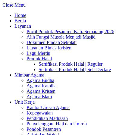
Close Menu
Home
Berita
Layanan
Profil Pondok Pesantren Kab. Semarang 2026
Alih Fungsi Musola Menjadi Masjid
Dokumen Pindah Sekolah
Layanan Bimas Kristen
Lagu Merdu
Produk Halal
Sertifikasi Produk Halal | Reguler
Sertifikasi Produk Halal | Self Declare
Mimbar Agama
Agama Budha
Agama Katolik
Agama Kristen
Agama Islam
Unit Kerja
Kantor Urusan Agama
Kepegawaian
Pendidikan Madrasah
Penyelenggara Haji dan Umroh
Pondok Pesantren
Zakat dan Wakaf