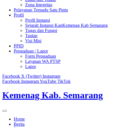
Zona Integritas
Pelayanan Terpadu Satu Pintu
Profil
Profil Instansi
Sejarah Instansi KanKemenag Kab Semarang
Tugas dan Fungsi
Tautan
Visi Misi
PPID
Pengaduan / Lapor
Form Pengaduan
Layanan WA PTSP
Lapor
Facebook
X (Twitter)
Instagram
Facebook
Instagram
YouTube
TikTok
Kemenag Kab. Semarang
Home
Berita