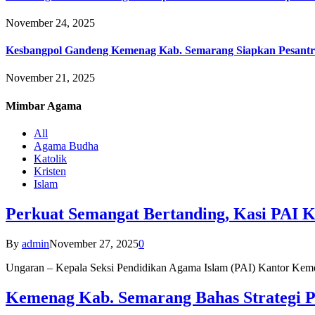
November 24, 2025
Kesbangpol Gandeng Kemenag Kab. Semarang Siapkan Pesantr
November 21, 2025
Mimbar
Agama
All
Agama Budha
Katolik
Kristen
Islam
Perkuat Semangat Bertanding, Kasi PAI 
By
admin
November 27, 2025
0
Ungaran – Kepala Seksi Pendidikan Agama Islam (PAI) Kantor K
Kemenag Kab. Semarang Bahas Strategi P