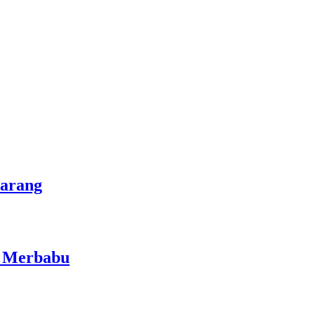
marang
i Merbabu