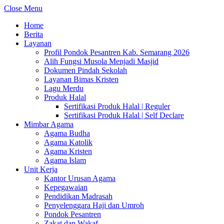
Close Menu
Home
Berita
Layanan
Profil Pondok Pesantren Kab. Semarang 2026
Alih Fungsi Musola Menjadi Masjid
Dokumen Pindah Sekolah
Layanan Bimas Kristen
Lagu Merdu
Produk Halal
Sertifikasi Produk Halal | Reguler
Sertifikasi Produk Halal | Self Declare
Mimbar Agama
Agama Budha
Agama Katolik
Agama Kristen
Agama Islam
Unit Kerja
Kantor Urusan Agama
Kepegawaian
Pendidikan Madrasah
Penyelenggara Haji dan Umroh
Pondok Pesantren
Zakat dan Wakaf