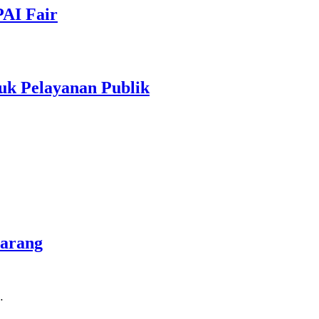
PAI Fair
uk Pelayanan Publik
marang
…