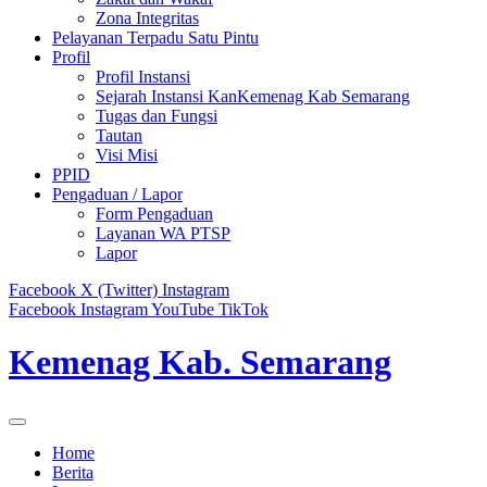
Zona Integritas
Pelayanan Terpadu Satu Pintu
Profil
Profil Instansi
Sejarah Instansi KanKemenag Kab Semarang
Tugas dan Fungsi
Tautan
Visi Misi
PPID
Pengaduan / Lapor
Form Pengaduan
Layanan WA PTSP
Lapor
Facebook
X (Twitter)
Instagram
Facebook
Instagram
YouTube
TikTok
Kemenag Kab. Semarang
Home
Berita