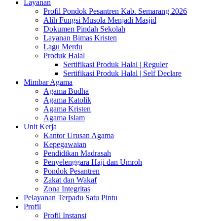
Layanan
Profil Pondok Pesantren Kab. Semarang 2026
Alih Fungsi Musola Menjadi Masjid
Dokumen Pindah Sekolah
Layanan Bimas Kristen
Lagu Merdu
Produk Halal
Sertifikasi Produk Halal | Reguler
Sertifikasi Produk Halal | Self Declare
Mimbar Agama
Agama Budha
Agama Katolik
Agama Kristen
Agama Islam
Unit Kerja
Kantor Urusan Agama
Kepegawaian
Pendidikan Madrasah
Penyelenggara Haji dan Umroh
Pondok Pesantren
Zakat dan Wakaf
Zona Integritas
Pelayanan Terpadu Satu Pintu
Profil
Profil Instansi