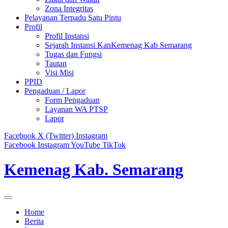
Zona Integritas
Pelayanan Terpadu Satu Pintu
Profil
Profil Instansi
Sejarah Instansi KanKemenag Kab Semarang
Tugas dan Fungsi
Tautan
Visi Misi
PPID
Pengaduan / Lapor
Form Pengaduan
Layanan WA PTSP
Lapor
Facebook
X (Twitter)
Instagram
Facebook
Instagram
YouTube
TikTok
Kemenag Kab. Semarang
Home
Berita