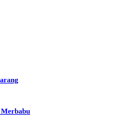
marang
i Merbabu