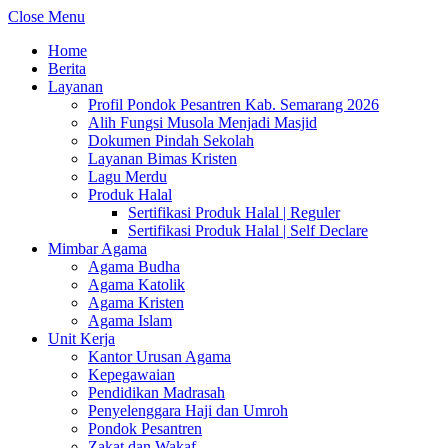
Close Menu
Home
Berita
Layanan
Profil Pondok Pesantren Kab. Semarang 2026
Alih Fungsi Musola Menjadi Masjid
Dokumen Pindah Sekolah
Layanan Bimas Kristen
Lagu Merdu
Produk Halal
Sertifikasi Produk Halal | Reguler
Sertifikasi Produk Halal | Self Declare
Mimbar Agama
Agama Budha
Agama Katolik
Agama Kristen
Agama Islam
Unit Kerja
Kantor Urusan Agama
Kepegawaian
Pendidikan Madrasah
Penyelenggara Haji dan Umroh
Pondok Pesantren
Zakat dan Wakaf