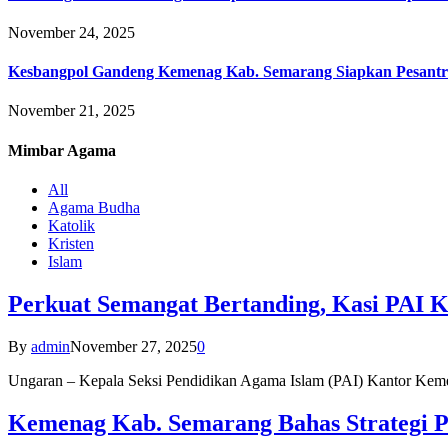
November 24, 2025
Kesbangpol Gandeng Kemenag Kab. Semarang Siapkan Pesantr
November 21, 2025
Mimbar
Agama
All
Agama Budha
Katolik
Kristen
Islam
Perkuat Semangat Bertanding, Kasi PAI 
By
admin
November 27, 2025
0
Ungaran – Kepala Seksi Pendidikan Agama Islam (PAI) Kantor K
Kemenag Kab. Semarang Bahas Strategi P