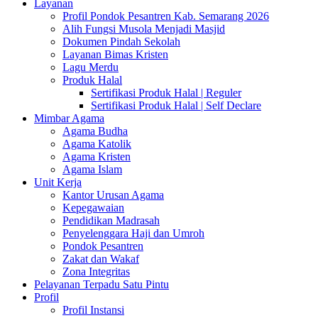
Layanan
Profil Pondok Pesantren Kab. Semarang 2026
Alih Fungsi Musola Menjadi Masjid
Dokumen Pindah Sekolah
Layanan Bimas Kristen
Lagu Merdu
Produk Halal
Sertifikasi Produk Halal | Reguler
Sertifikasi Produk Halal | Self Declare
Mimbar Agama
Agama Budha
Agama Katolik
Agama Kristen
Agama Islam
Unit Kerja
Kantor Urusan Agama
Kepegawaian
Pendidikan Madrasah
Penyelenggara Haji dan Umroh
Pondok Pesantren
Zakat dan Wakaf
Zona Integritas
Pelayanan Terpadu Satu Pintu
Profil
Profil Instansi