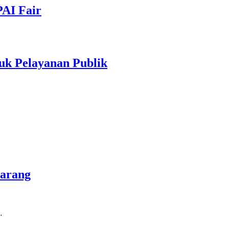
PAI Fair
uk Pelayanan Publik
marang
…