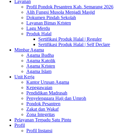
Layanan
Profil Pondok Pesantren Kab. Semarang 2026
Alih Fungsi Musola Menjadi Masjid
Dokumen Pindah Sekolah
Layanan Bimas Kristen
Lagu Merdu
Produk Halal
Sertifikasi Produk Halal | Reguler
Sertifikasi Produk Halal | Self Declare
Mimbar Agama
Agama Budha
Agama Katolik
Agama Kristen
Agama Islam
Unit Kerja
Kantor Urusan Agama
Kepegawaian
Pendidikan Madrasah
Penyelenggara Haji dan Umroh
Pondok Pesantren
Zakat dan Wakaf
Zona Integritas
Pelayanan Terpadu Satu Pintu
Profil
Profil Instansi