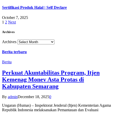
Sertifikasi Produk Halal | Self Declare
October 7, 2025
1
2
Next
Archives
Archives
Berita terbaru
Berita
Perkuat Akuntabilitas Program, Itjen
Kemenag Monev Asta Protas di
Kabupaten Semarang
By
admin
December 18, 2025
0
Ungaran (Humas) – Inspektorat Jenderal (Itjen) Kementerian Agama
Republik Indonesia melaksanakan Pemantauan dan Evaluasi