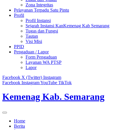
Zona Integritas
Pelayanan Terpadu Satu Pintu
Profil
Profil Instansi
Sejarah Instansi KanKemenag Kab Semarang
Tugas dan Fungsi
Tautan
Visi Misi
PPID
Pengaduan / Lapor
Form Pengaduan
Layanan WA PTSP
Lapor
Facebook
X (Twitter)
Instagram
Facebook
Instagram
YouTube
TikTok
Kemenag Kab. Semarang
Home
Berita