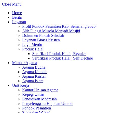
Close Menu
Home
Berita
Layanan
Profil Pondok Pesantren Kab. Semarang 2026
Alih Fungsi Musola Menjadi Masjid
Dokumen Pindah Sekolah
Layanan Bimas Kristen
Lagu Merdu
Produk Halal
Sertifikasi Produk Halal | Reguler
Sertifikasi Produk Halal | Self Declare
Mimbar Agama
Agama Budha
Agama Katolik
Agama Kristen
Agama Islam
Unit Kerja
Kantor Urusan Agama
Kepegawaian
Pendidikan Madrasah
Penyelenggara Haji dan Umroh
Pondok Pesantren
Zakat dan Wakaf