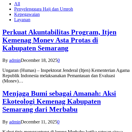
All
Penyelenggara Haji dan Umroh
Kepegawaian
Layanan
Perkuat Akuntabilitas Program, Itjen
Kemenag Monev Asta Protas di
Kabupaten Semarang
By
admin
December 18, 2025
0
Ungaran (Humas) – Inspektorat Jenderal (Itjen) Kementerian Agama
Republik Indonesia melaksanakan Pemantauan dan Evaluasi
(Monev)…
Menjaga Bumi sebagai Amanah: Aksi
Ekoteologi Kemenag Kabupaten
Semarang dari Merbabu
By
admin
December 11, 2025
0
Kabut tipis menggantung di lereng Merbabu ketika ratusan siswa-