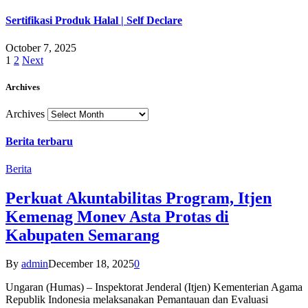
Sertifikasi Produk Halal | Self Declare
October 7, 2025
1
2
Next
Archives
Archives
Berita terbaru
Berita
Perkuat Akuntabilitas Program, Itjen
Kemenag Monev Asta Protas di
Kabupaten Semarang
By
admin
December 18, 2025
0
Ungaran (Humas) – Inspektorat Jenderal (Itjen) Kementerian Agama
Republik Indonesia melaksanakan Pemantauan dan Evaluasi