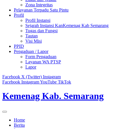
Zona Integritas
Pelayanan Terpadu Satu Pintu
Profil
Profil Instansi
Sejarah Instansi KanKemenag Kab Semarang
Tugas dan Fungsi
Tautan
Visi Misi
PPID
Pengaduan / Lapor
Form Pengaduan
Layanan WA PTSP
Lapor
Facebook
X (Twitter)
Instagram
Facebook
Instagram
YouTube
TikTok
Kemenag Kab. Semarang
Home
Berita