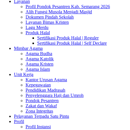
Layanan
Profil Pondok Pesantren Kab. Semarang 2026
Alih Fungsi Musola Menjadi Masjid
Dokumen Pindah Sekolah
Layanan Bimas Kristen
Lagu Merdu
Produk Halal
Sertifikasi Produk Halal | Reguler
Sertifikasi Produk Halal | Self Declare
Mimbar Agama
Agama Budha
Agama Katolik
Agama Kristen
Agama Islam
Unit Kerja
Kantor Urusan Agama
Kepegawaian
Pendidikan Madrasah
Penyelenggara Haji dan Umroh
Pondok Pesantren
Zakat dan Wakaf
Zona Integritas
Pelayanan Terpadu Satu Pintu
Profil
Profil Instansi