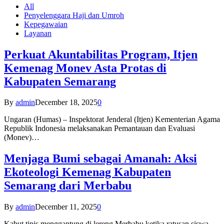
All
Penyelenggara Haji dan Umroh
Kepegawaian
Layanan
Perkuat Akuntabilitas Program, Itjen
Kemenag Monev Asta Protas di
Kabupaten Semarang
By
admin
December 18, 2025
0
Ungaran (Humas) – Inspektorat Jenderal (Itjen) Kementerian Agama
Republik Indonesia melaksanakan Pemantauan dan Evaluasi
(Monev)…
Menjaga Bumi sebagai Amanah: Aksi
Ekoteologi Kemenag Kabupaten
Semarang dari Merbabu
By
admin
December 11, 2025
0
Kabut tipis menggantung di lereng Merbabu ketika ratusan siswa-