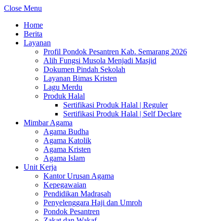
Close Menu
Home
Berita
Layanan
Profil Pondok Pesantren Kab. Semarang 2026
Alih Fungsi Musola Menjadi Masjid
Dokumen Pindah Sekolah
Layanan Bimas Kristen
Lagu Merdu
Produk Halal
Sertifikasi Produk Halal | Reguler
Sertifikasi Produk Halal | Self Declare
Mimbar Agama
Agama Budha
Agama Katolik
Agama Kristen
Agama Islam
Unit Kerja
Kantor Urusan Agama
Kepegawaian
Pendidikan Madrasah
Penyelenggara Haji dan Umroh
Pondok Pesantren
Zakat dan Wakaf