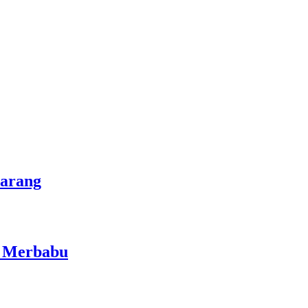
marang
i Merbabu