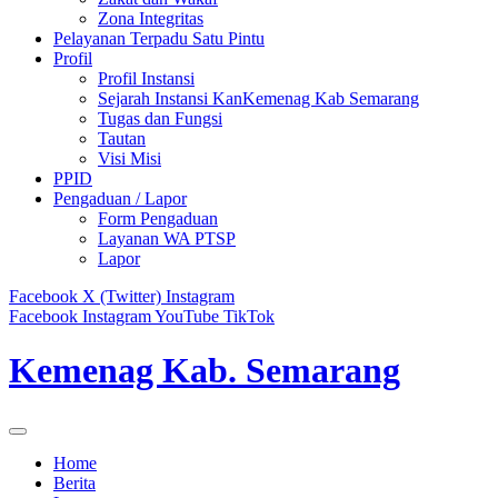
Zona Integritas
Pelayanan Terpadu Satu Pintu
Profil
Profil Instansi
Sejarah Instansi KanKemenag Kab Semarang
Tugas dan Fungsi
Tautan
Visi Misi
PPID
Pengaduan / Lapor
Form Pengaduan
Layanan WA PTSP
Lapor
Facebook
X (Twitter)
Instagram
Facebook
Instagram
YouTube
TikTok
Kemenag Kab. Semarang
Home
Berita