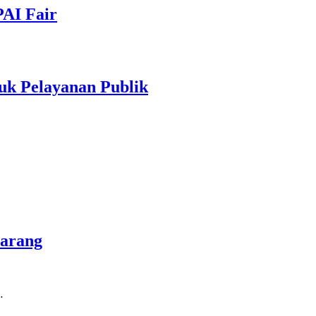
PAI Fair
uk Pelayanan Publik
marang
…