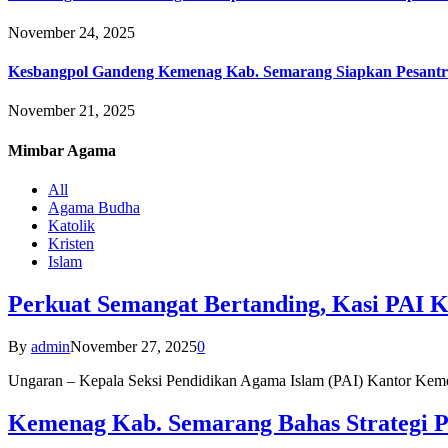
November 24, 2025
Kesbangpol Gandeng Kemenag Kab. Semarang Siapkan Pesantr
November 21, 2025
Mimbar
Agama
All
Agama Budha
Katolik
Kristen
Islam
Perkuat Semangat Bertanding, Kasi PAI 
By
admin
November 27, 2025
0
Ungaran – Kepala Seksi Pendidikan Agama Islam (PAI) Kantor K
Kemenag Kab. Semarang Bahas Strategi P