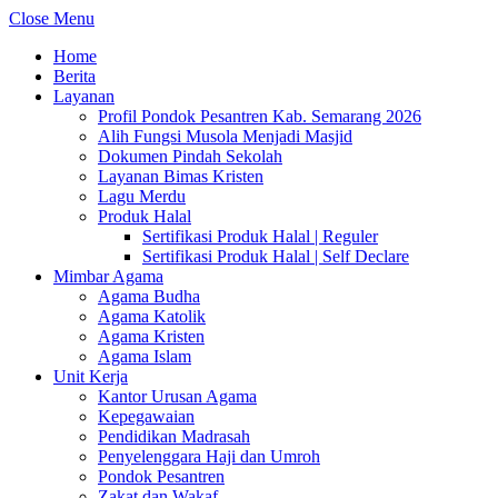
Close Menu
Home
Berita
Layanan
Profil Pondok Pesantren Kab. Semarang 2026
Alih Fungsi Musola Menjadi Masjid
Dokumen Pindah Sekolah
Layanan Bimas Kristen
Lagu Merdu
Produk Halal
Sertifikasi Produk Halal | Reguler
Sertifikasi Produk Halal | Self Declare
Mimbar Agama
Agama Budha
Agama Katolik
Agama Kristen
Agama Islam
Unit Kerja
Kantor Urusan Agama
Kepegawaian
Pendidikan Madrasah
Penyelenggara Haji dan Umroh
Pondok Pesantren
Zakat dan Wakaf