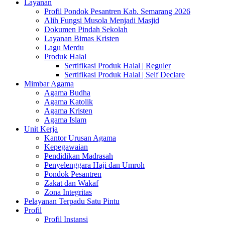
Layanan
Profil Pondok Pesantren Kab. Semarang 2026
Alih Fungsi Musola Menjadi Masjid
Dokumen Pindah Sekolah
Layanan Bimas Kristen
Lagu Merdu
Produk Halal
Sertifikasi Produk Halal | Reguler
Sertifikasi Produk Halal | Self Declare
Mimbar Agama
Agama Budha
Agama Katolik
Agama Kristen
Agama Islam
Unit Kerja
Kantor Urusan Agama
Kepegawaian
Pendidikan Madrasah
Penyelenggara Haji dan Umroh
Pondok Pesantren
Zakat dan Wakaf
Zona Integritas
Pelayanan Terpadu Satu Pintu
Profil
Profil Instansi