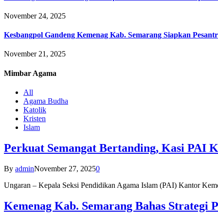
November 24, 2025
Kesbangpol Gandeng Kemenag Kab. Semarang Siapkan Pesantr
November 21, 2025
Mimbar
Agama
All
Agama Budha
Katolik
Kristen
Islam
Perkuat Semangat Bertanding, Kasi PAI 
By
admin
November 27, 2025
0
Ungaran – Kepala Seksi Pendidikan Agama Islam (PAI) Kantor K
Kemenag Kab. Semarang Bahas Strategi P