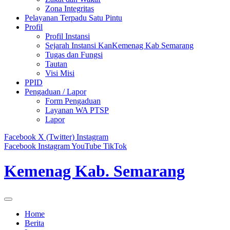
Zona Integritas
Pelayanan Terpadu Satu Pintu
Profil
Profil Instansi
Sejarah Instansi KanKemenag Kab Semarang
Tugas dan Fungsi
Tautan
Visi Misi
PPID
Pengaduan / Lapor
Form Pengaduan
Layanan WA PTSP
Lapor
Facebook
X (Twitter)
Instagram
Facebook
Instagram
YouTube
TikTok
Kemenag Kab. Semarang
Home
Berita