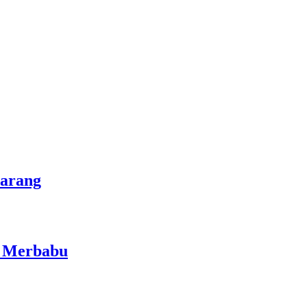
marang
i Merbabu