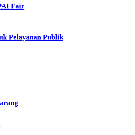
PAI Fair
uk Pelayanan Publik
marang
…