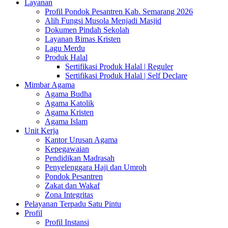
Layanan
Profil Pondok Pesantren Kab. Semarang 2026
Alih Fungsi Musola Menjadi Masjid
Dokumen Pindah Sekolah
Layanan Bimas Kristen
Lagu Merdu
Produk Halal
Sertifikasi Produk Halal | Reguler
Sertifikasi Produk Halal | Self Declare
Mimbar Agama
Agama Budha
Agama Katolik
Agama Kristen
Agama Islam
Unit Kerja
Kantor Urusan Agama
Kepegawaian
Pendidikan Madrasah
Penyelenggara Haji dan Umroh
Pondok Pesantren
Zakat dan Wakaf
Zona Integritas
Pelayanan Terpadu Satu Pintu
Profil
Profil Instansi