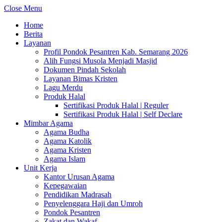
Close Menu
Home
Berita
Layanan
Profil Pondok Pesantren Kab. Semarang 2026
Alih Fungsi Musola Menjadi Masjid
Dokumen Pindah Sekolah
Layanan Bimas Kristen
Lagu Merdu
Produk Halal
Sertifikasi Produk Halal | Reguler
Sertifikasi Produk Halal | Self Declare
Mimbar Agama
Agama Budha
Agama Katolik
Agama Kristen
Agama Islam
Unit Kerja
Kantor Urusan Agama
Kepegawaian
Pendidikan Madrasah
Penyelenggara Haji dan Umroh
Pondok Pesantren
Zakat dan Wakaf