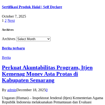
Sertifikasi Produk Halal | Self Declare
October 7, 2025
1
2
Next
Archives
Archives
Berita terbaru
Berita
Perkuat Akuntabilitas Program, Itjen
Kemenag Monev Asta Protas di
Kabupaten Semarang
By
admin
December 18, 2025
0
Ungaran (Humas) – Inspektorat Jenderal (Itjen) Kementerian Agama
Republik Indonesia melaksanakan Pemantauan dan Evaluasi