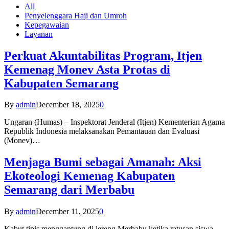
All
Penyelenggara Haji dan Umroh
Kepegawaian
Layanan
Perkuat Akuntabilitas Program, Itjen
Kemenag Monev Asta Protas di
Kabupaten Semarang
By
admin
December 18, 2025
0
Ungaran (Humas) – Inspektorat Jenderal (Itjen) Kementerian Agama
Republik Indonesia melaksanakan Pemantauan dan Evaluasi
(Monev)…
Menjaga Bumi sebagai Amanah: Aksi
Ekoteologi Kemenag Kabupaten
Semarang dari Merbabu
By
admin
December 11, 2025
0
Kabut tipis menggantung di lereng Merbabu ketika ratusan siswa-