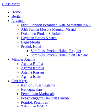
Close Menu
Home
Berita
Layanan
Profil Pondok Pesantren Kab. Semarang 2026
Alih Fungsi Musola Menjadi Masjid
Dokumen Pindah Sekolah
Layanan Bimas Kristen
Lagu Merdu
Produk Halal
Sertifikasi Produk Halal | Reguler
Sertifikasi Produk Halal | Self Declare
Mimbar Agama
Agama Budha
Agama Katolik
Agama Kristen
Agama Islam
Unit Kerja
Kantor Urusan Agama
Kepegawaian
Pendidikan Madrasah
Penyelenggara Haji dan Umroh
Pondok Pesantren
Zakat dan Wakaf