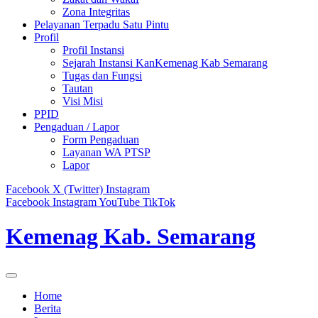
Zona Integritas
Pelayanan Terpadu Satu Pintu
Profil
Profil Instansi
Sejarah Instansi KanKemenag Kab Semarang
Tugas dan Fungsi
Tautan
Visi Misi
PPID
Pengaduan / Lapor
Form Pengaduan
Layanan WA PTSP
Lapor
Facebook
X (Twitter)
Instagram
Facebook
Instagram
YouTube
TikTok
Kemenag Kab. Semarang
Home
Berita