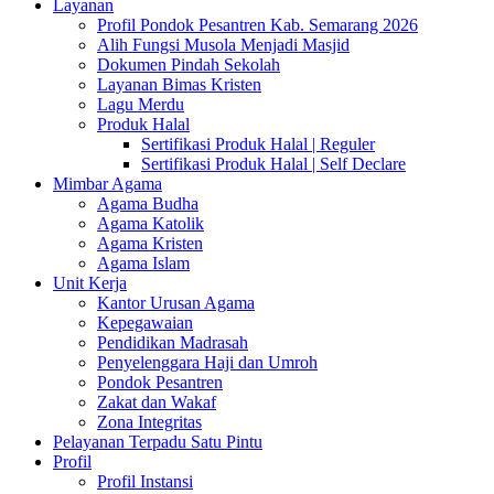
Layanan
Profil Pondok Pesantren Kab. Semarang 2026
Alih Fungsi Musola Menjadi Masjid
Dokumen Pindah Sekolah
Layanan Bimas Kristen
Lagu Merdu
Produk Halal
Sertifikasi Produk Halal | Reguler
Sertifikasi Produk Halal | Self Declare
Mimbar Agama
Agama Budha
Agama Katolik
Agama Kristen
Agama Islam
Unit Kerja
Kantor Urusan Agama
Kepegawaian
Pendidikan Madrasah
Penyelenggara Haji dan Umroh
Pondok Pesantren
Zakat dan Wakaf
Zona Integritas
Pelayanan Terpadu Satu Pintu
Profil
Profil Instansi