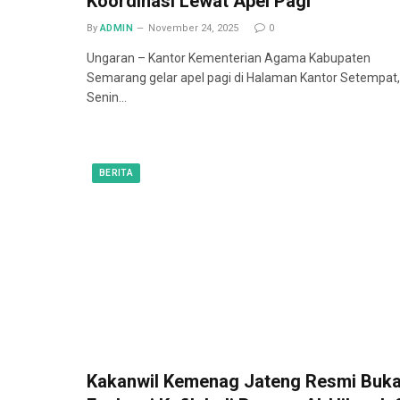
Koordinasi Lewat Apel Pagi
By
ADMIN
November 24, 2025
0
Ungaran – Kantor Kementerian Agama Kabupaten
Semarang gelar apel pagi di Halaman Kantor Setempat,
Senin…
BERITA
Kakanwil Kemenag Jateng Resmi Buk