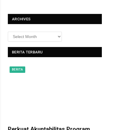
t
ARCHIVES
BERITA TERBARU
BERITA
Perkuat Akuntabilitas Program,