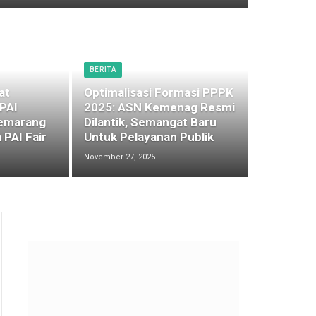
BERITA
at
Optimalisasi Formasi PPPK
 PAI
2025: ASN Kemenag Resmi
emarang
Dilantik, Semangat Baru
 PAI Fair
Untuk Pelayanan Publik
November 27, 2025