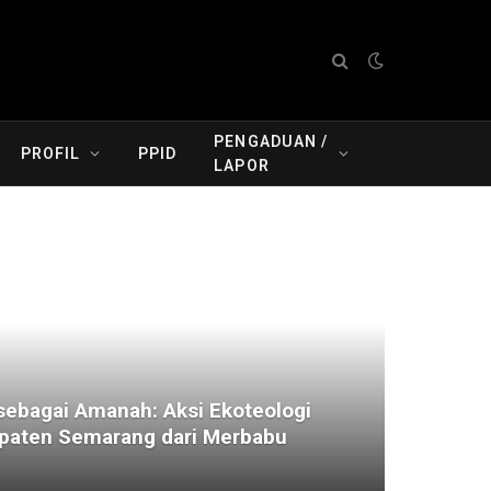
PENGADUAN /
PROFIL
PPID
LAPOR
ebagai Amanah: Aksi Ekoteologi
aten Semarang dari Merbabu