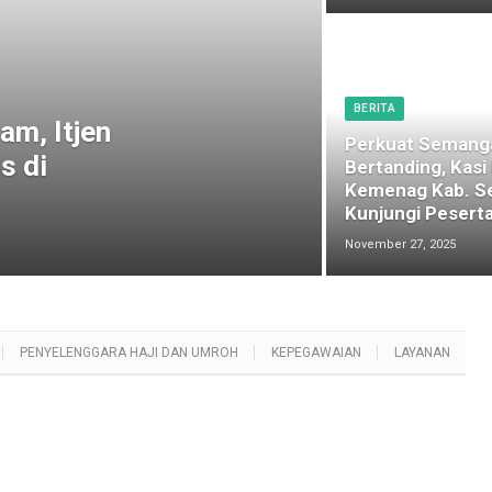
BERITA
am, Itjen
Perkuat Semang
s di
Bertanding, Kasi
Kemenag Kab. S
Kunjungi Peserta
November 27, 2025
PENYELENGGARA HAJI DAN UMROH
KEPEGAWAIAN
LAYANAN