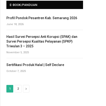
E-BOOK/PANDUAN
Profil Pondok Pesantren Kab. Semarang 2026
June 18, 2026
Hasil Survei Persepsi Anti Korupsi (SPAK) dan
Survei Persepsi Kualitas Pelayanan (SPKP)
Triwulan 3 – 2025
November 5, 2025
Sertifikasi Produk Halal | Self Declare
October 7, 2025
N
1
2
e
x