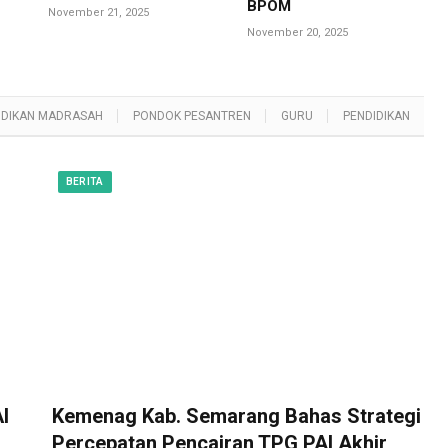
BPOM
November 21, 2025
November 20, 2025
IDIKAN MADRASAH
PONDOK PESANTREN
GURU
PENDIDIKAN
BERITA
I
Kemenag Kab. Semarang Bahas Strategi
Percepatan Pencairan TPG PAI Akhir