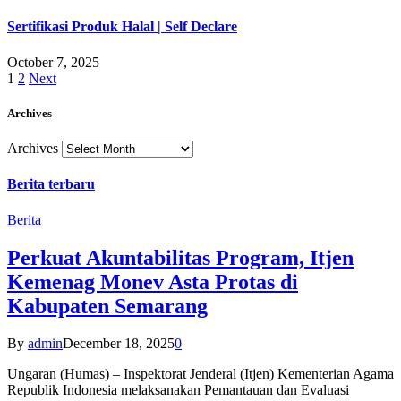
Sertifikasi Produk Halal | Self Declare
October 7, 2025
1
2
Next
Archives
Archives
Berita terbaru
Berita
Perkuat Akuntabilitas Program, Itjen
Kemenag Monev Asta Protas di
Kabupaten Semarang
By
admin
December 18, 2025
0
Ungaran (Humas) – Inspektorat Jenderal (Itjen) Kementerian Agama
Republik Indonesia melaksanakan Pemantauan dan Evaluasi