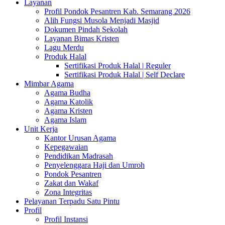
Layanan
Profil Pondok Pesantren Kab. Semarang 2026
Alih Fungsi Musola Menjadi Masjid
Dokumen Pindah Sekolah
Layanan Bimas Kristen
Lagu Merdu
Produk Halal
Sertifikasi Produk Halal | Reguler
Sertifikasi Produk Halal | Self Declare
Mimbar Agama
Agama Budha
Agama Katolik
Agama Kristen
Agama Islam
Unit Kerja
Kantor Urusan Agama
Kepegawaian
Pendidikan Madrasah
Penyelenggara Haji dan Umroh
Pondok Pesantren
Zakat dan Wakaf
Zona Integritas
Pelayanan Terpadu Satu Pintu
Profil
Profil Instansi