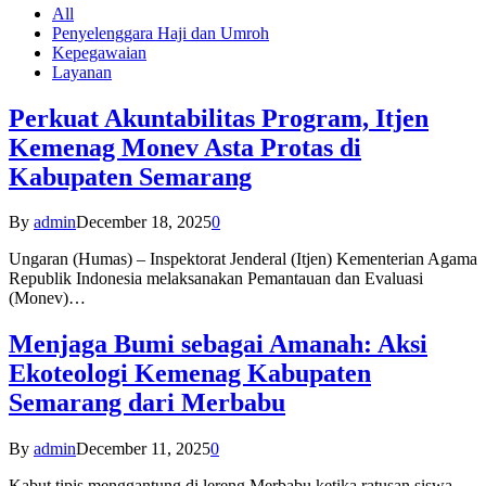
All
Penyelenggara Haji dan Umroh
Kepegawaian
Layanan
Perkuat Akuntabilitas Program, Itjen
Kemenag Monev Asta Protas di
Kabupaten Semarang
By
admin
December 18, 2025
0
Ungaran (Humas) – Inspektorat Jenderal (Itjen) Kementerian Agama
Republik Indonesia melaksanakan Pemantauan dan Evaluasi
(Monev)…
Menjaga Bumi sebagai Amanah: Aksi
Ekoteologi Kemenag Kabupaten
Semarang dari Merbabu
By
admin
December 11, 2025
0
Kabut tipis menggantung di lereng Merbabu ketika ratusan siswa-