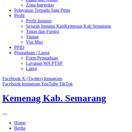
Zona Integritas
Pelayanan Terpadu Satu Pintu
Profil
Profil Instansi
Sejarah Instansi KanKemenag Kab Semarang
Tugas dan Fungsi
Tautan
Visi Misi
PPID
Pengaduan / Lapor
Form Pengaduan
Layanan WA PTSP
Lapor
Facebook
X (Twitter)
Instagram
Facebook
Instagram
YouTube
TikTok
Kemenag Kab. Semarang
Home
Berita