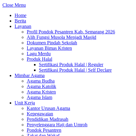
Close Menu
Home
Berita
Layanan
Profil Pondok Pesantren Kab. Semarang 2026
Alih Fungsi Musola Menjadi Masjid
Dokumen Pindah Sekolah
Layanan Bimas Kristen
Lagu Merdu
Produk Halal
Sertifikasi Produk Halal | Reguler
Sertifikasi Produk Halal | Self Declare
Mimbar Agama
Agama Budha
Agama Katolik
Agama Kristen
Agama Islam
Unit Kerja
Kantor Urusan Agama
Kepegawaian
Pendidikan Madrasah
Penyelenggara Haji dan Umroh
Pondok Pesantren
Zakat dan Wakaf