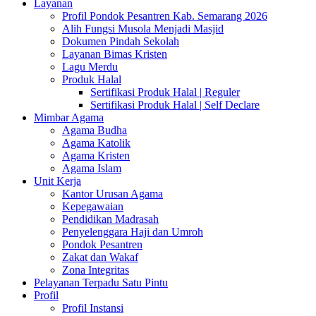
Layanan
Profil Pondok Pesantren Kab. Semarang 2026
Alih Fungsi Musola Menjadi Masjid
Dokumen Pindah Sekolah
Layanan Bimas Kristen
Lagu Merdu
Produk Halal
Sertifikasi Produk Halal | Reguler
Sertifikasi Produk Halal | Self Declare
Mimbar Agama
Agama Budha
Agama Katolik
Agama Kristen
Agama Islam
Unit Kerja
Kantor Urusan Agama
Kepegawaian
Pendidikan Madrasah
Penyelenggara Haji dan Umroh
Pondok Pesantren
Zakat dan Wakaf
Zona Integritas
Pelayanan Terpadu Satu Pintu
Profil
Profil Instansi