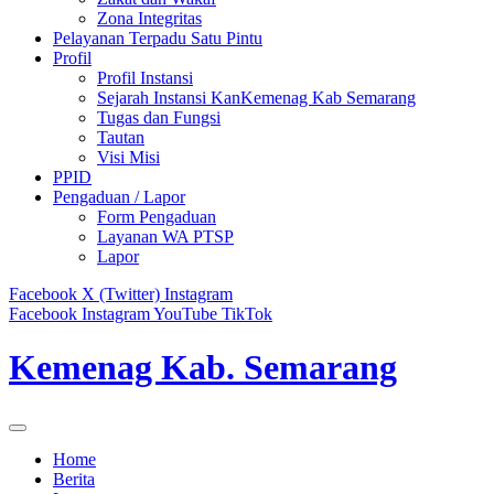
Zona Integritas
Pelayanan Terpadu Satu Pintu
Profil
Profil Instansi
Sejarah Instansi KanKemenag Kab Semarang
Tugas dan Fungsi
Tautan
Visi Misi
PPID
Pengaduan / Lapor
Form Pengaduan
Layanan WA PTSP
Lapor
Facebook
X (Twitter)
Instagram
Facebook
Instagram
YouTube
TikTok
Kemenag Kab. Semarang
Home
Berita