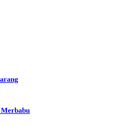
marang
i Merbabu