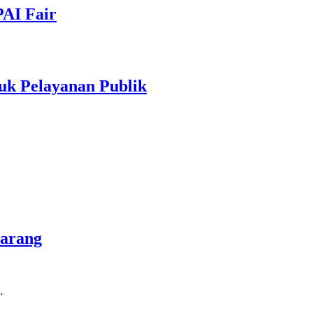
PAI Fair
uk Pelayanan Publik
marang
…