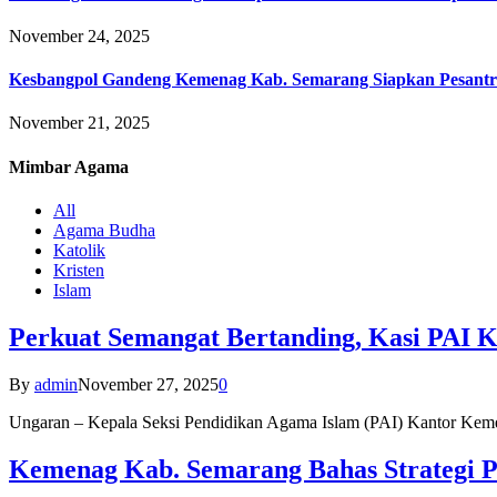
November 24, 2025
Kesbangpol Gandeng Kemenag Kab. Semarang Siapkan Pesantr
November 21, 2025
Mimbar
Agama
All
Agama Budha
Katolik
Kristen
Islam
Perkuat Semangat Bertanding, Kasi PAI 
By
admin
November 27, 2025
0
Ungaran – Kepala Seksi Pendidikan Agama Islam (PAI) Kantor K
Kemenag Kab. Semarang Bahas Strategi P