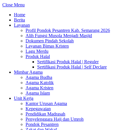
Close Menu
Home
Berita
Layanan
Profil Pondok Pesantren Kab. Semarang 2026
Alih Fungsi Musola Menjadi Masjid
Dokumen Pindah Sekolah
Layanan Bimas Kristen
Lagu Merdu
Produk Halal
Sertifikasi Produk Halal | Reguler
Sertifikasi Produk Halal | Self Declare
Mimbar Agama
Agama Budha
Agama Katolik
Agama Kristen
Agama Islam
Unit Kerja
Kantor Urusan Agama
Kepegawaian
Pendidikan Madrasah
Penyelenggara Haji dan Umroh
Pondok Pesantren
Zakat dan Wakaf