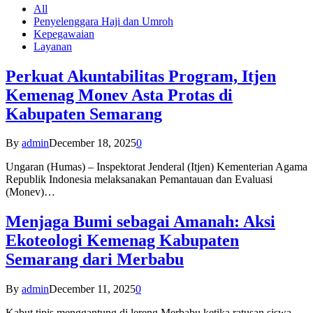
All
Penyelenggara Haji dan Umroh
Kepegawaian
Layanan
Perkuat Akuntabilitas Program, Itjen
Kemenag Monev Asta Protas di
Kabupaten Semarang
By
admin
December 18, 2025
0
Ungaran (Humas) – Inspektorat Jenderal (Itjen) Kementerian Agama
Republik Indonesia melaksanakan Pemantauan dan Evaluasi
(Monev)…
Menjaga Bumi sebagai Amanah: Aksi
Ekoteologi Kemenag Kabupaten
Semarang dari Merbabu
By
admin
December 11, 2025
0
Kabut tipis menggantung di lereng Merbabu ketika ratusan siswa-