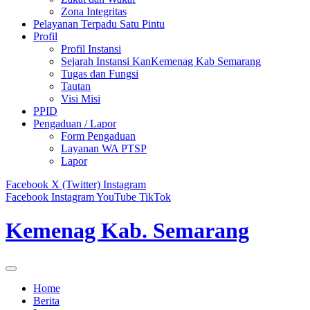
Zona Integritas
Pelayanan Terpadu Satu Pintu
Profil
Profil Instansi
Sejarah Instansi KanKemenag Kab Semarang
Tugas dan Fungsi
Tautan
Visi Misi
PPID
Pengaduan / Lapor
Form Pengaduan
Layanan WA PTSP
Lapor
Facebook
X (Twitter)
Instagram
Facebook
Instagram
YouTube
TikTok
Kemenag Kab. Semarang
Home
Berita