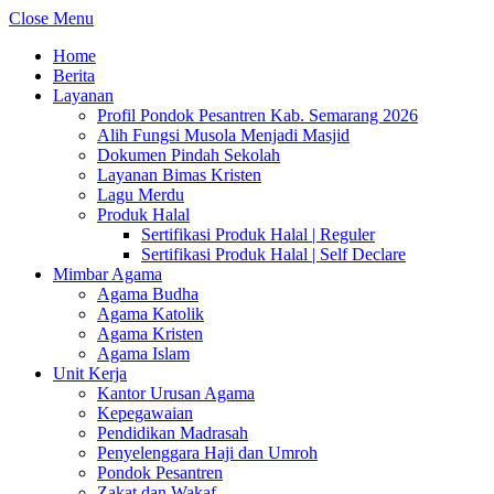
Close Menu
Home
Berita
Layanan
Profil Pondok Pesantren Kab. Semarang 2026
Alih Fungsi Musola Menjadi Masjid
Dokumen Pindah Sekolah
Layanan Bimas Kristen
Lagu Merdu
Produk Halal
Sertifikasi Produk Halal | Reguler
Sertifikasi Produk Halal | Self Declare
Mimbar Agama
Agama Budha
Agama Katolik
Agama Kristen
Agama Islam
Unit Kerja
Kantor Urusan Agama
Kepegawaian
Pendidikan Madrasah
Penyelenggara Haji dan Umroh
Pondok Pesantren
Zakat dan Wakaf