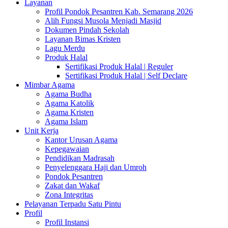
Layanan
Profil Pondok Pesantren Kab. Semarang 2026
Alih Fungsi Musola Menjadi Masjid
Dokumen Pindah Sekolah
Layanan Bimas Kristen
Lagu Merdu
Produk Halal
Sertifikasi Produk Halal | Reguler
Sertifikasi Produk Halal | Self Declare
Mimbar Agama
Agama Budha
Agama Katolik
Agama Kristen
Agama Islam
Unit Kerja
Kantor Urusan Agama
Kepegawaian
Pendidikan Madrasah
Penyelenggara Haji dan Umroh
Pondok Pesantren
Zakat dan Wakaf
Zona Integritas
Pelayanan Terpadu Satu Pintu
Profil
Profil Instansi