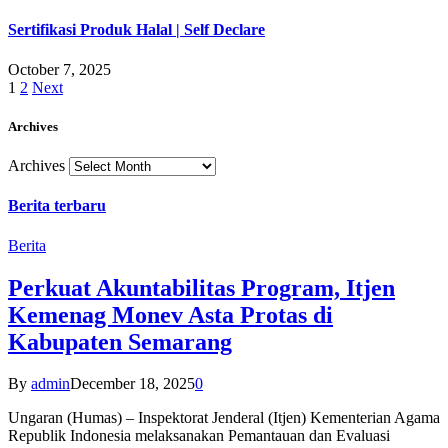
Sertifikasi Produk Halal | Self Declare
October 7, 2025
1
2
Next
Archives
Archives
Berita terbaru
Berita
Perkuat Akuntabilitas Program, Itjen
Kemenag Monev Asta Protas di
Kabupaten Semarang
By
admin
December 18, 2025
0
Ungaran (Humas) – Inspektorat Jenderal (Itjen) Kementerian Agama
Republik Indonesia melaksanakan Pemantauan dan Evaluasi