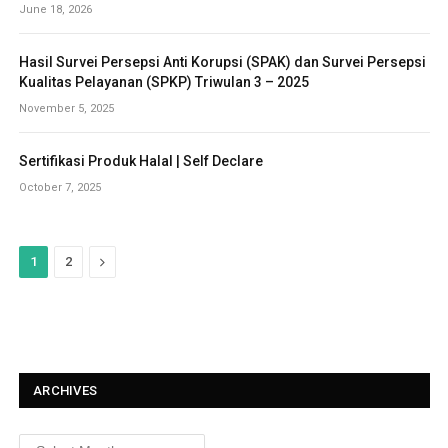
June 18, 2026
Hasil Survei Persepsi Anti Korupsi (SPAK) dan Survei Persepsi
Kualitas Pelayanan (SPKP) Triwulan 3 – 2025
November 5, 2025
Sertifikasi Produk Halal | Self Declare
October 7, 2025
N
1
2
e
x
t
ARCHIVES