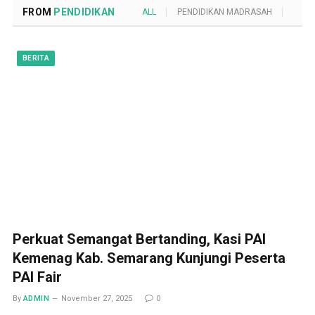
FROM
PENDIDIKAN
ALL
PENDIDIKAN MADRASAH
POND
BERITA
Perkuat Semangat Bertanding, Kasi PAI
Kemenag Kab. Semarang Kunjungi Peserta
PAI Fair
By
ADMIN
November 27, 2025
0