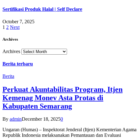
Sertifikasi Produk Halal | Self Declare
October 7, 2025
1
2
Next
Archives
Archives
Berita terbaru
Berita
Perkuat Akuntabilitas Program, Itjen
Kemenag Monev Asta Protas di
Kabupaten Semarang
By
admin
December 18, 2025
0
Ungaran (Humas) – Inspektorat Jenderal (Itjen) Kementerian Agama
Republik Indonesia melaksanakan Pemantauan dan Evaluasi