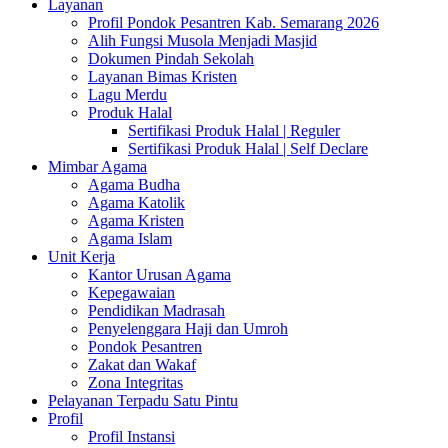
Layanan
Profil Pondok Pesantren Kab. Semarang 2026
Alih Fungsi Musola Menjadi Masjid
Dokumen Pindah Sekolah
Layanan Bimas Kristen
Lagu Merdu
Produk Halal
Sertifikasi Produk Halal | Reguler
Sertifikasi Produk Halal | Self Declare
Mimbar Agama
Agama Budha
Agama Katolik
Agama Kristen
Agama Islam
Unit Kerja
Kantor Urusan Agama
Kepegawaian
Pendidikan Madrasah
Penyelenggara Haji dan Umroh
Pondok Pesantren
Zakat dan Wakaf
Zona Integritas
Pelayanan Terpadu Satu Pintu
Profil
Profil Instansi