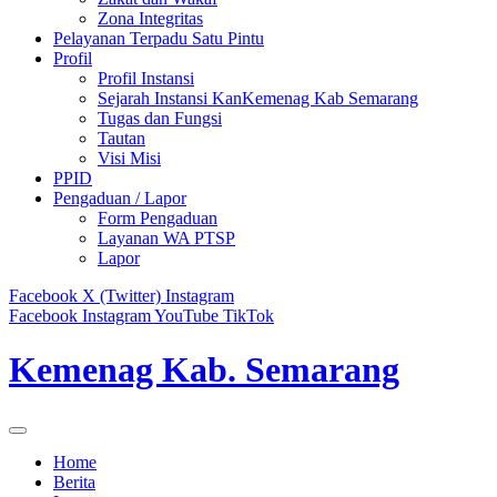
Zona Integritas
Pelayanan Terpadu Satu Pintu
Profil
Profil Instansi
Sejarah Instansi KanKemenag Kab Semarang
Tugas dan Fungsi
Tautan
Visi Misi
PPID
Pengaduan / Lapor
Form Pengaduan
Layanan WA PTSP
Lapor
Facebook
X (Twitter)
Instagram
Facebook
Instagram
YouTube
TikTok
Kemenag Kab. Semarang
Home
Berita