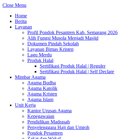
Close Menu
Home
Berita
Layanan
Profil Pondok Pesantren Kab. Semarang 2026
Alih Fungsi Musola Menjadi Masjid
Dokumen Pindah Sekolah
Layanan Bimas Kristen
Lagu Merdu
Produk Halal
Sertifikasi Produk Halal | Reguler
Sertifikasi Produk Halal | Self Declare
Mimbar Agama
Agama Budha
Agama Katolik
Agama Kristen
Agama Islam
Unit Kerja
Kantor Urusan Agama
Kepegawaian
Pendidikan Madrasah
Penyelenggara Haji dan Umroh
Pondok Pesantren
Zakat dan Wakaf