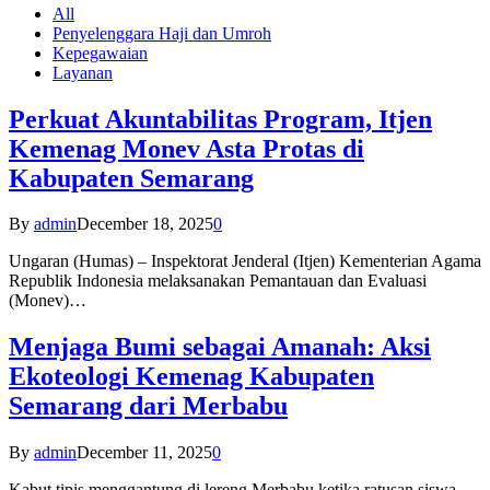
All
Penyelenggara Haji dan Umroh
Kepegawaian
Layanan
Perkuat Akuntabilitas Program, Itjen
Kemenag Monev Asta Protas di
Kabupaten Semarang
By
admin
December 18, 2025
0
Ungaran (Humas) – Inspektorat Jenderal (Itjen) Kementerian Agama
Republik Indonesia melaksanakan Pemantauan dan Evaluasi
(Monev)…
Menjaga Bumi sebagai Amanah: Aksi
Ekoteologi Kemenag Kabupaten
Semarang dari Merbabu
By
admin
December 11, 2025
0
Kabut tipis menggantung di lereng Merbabu ketika ratusan siswa-