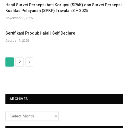
Hasil Survei Persepsi Anti Korupsi (SPAK) dan Survei Persepsi
Kualitas Pelayanan (SPKP) Triwulan 3 – 2025
November 5, 2025
Sertifikasi Produk Halal | Self Declare
October 7, 2025
N
1
2
e
x
t
ARCHIVES