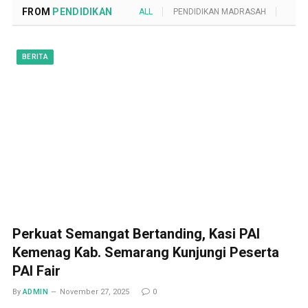
FROM
PENDIDIKAN
ALL
PENDIDIKAN MADRASAH
POND
BERITA
Perkuat Semangat Bertanding, Kasi PAI
Kemenag Kab. Semarang Kunjungi Peserta
PAI Fair
By
ADMIN
November 27, 2025
0