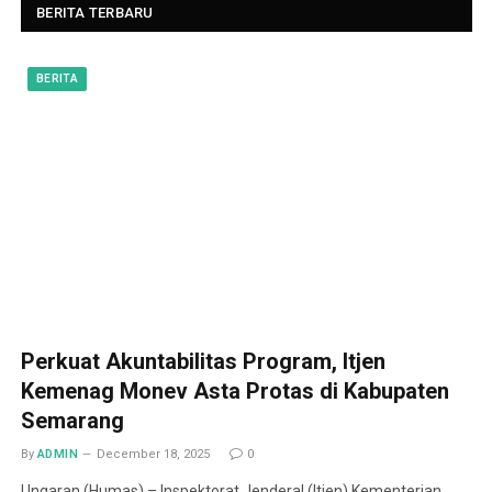
BERITA TERBARU
BERITA
Perkuat Akuntabilitas Program, Itjen
Kemenag Monev Asta Protas di Kabupaten
Semarang
By
ADMIN
December 18, 2025
0
Ungaran (Humas) – Inspektorat Jenderal (Itjen) Kementerian