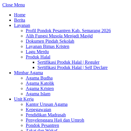
Close Menu
Home
Berita
Layanan
Profil Pondok Pesantren Kab. Semarang 2026
Alih Fungsi Musola Menjadi Masjid
Dokumen Pindah Sekolah
Layanan Bimas Kristen
Lagu Merdu
Produk Halal
Sertifikasi Produk Halal | Reguler
Sertifikasi Produk Halal | Self Declare
Mimbar Agama
Agama Budha
Agama Katolik
Agama Kristen
Agama Islam
Unit Kerja
Kantor Urusan Agama
Kepegawaian
Pendidikan Madrasah
Penyelenggara Haji dan Umroh
Pondok Pesantren
Zakat dan Wakaf