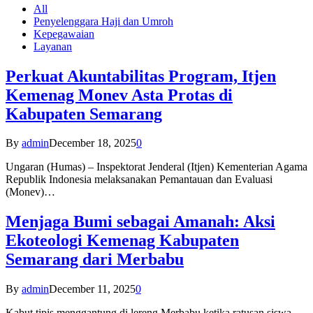
All
Penyelenggara Haji dan Umroh
Kepegawaian
Layanan
Perkuat Akuntabilitas Program, Itjen
Kemenag Monev Asta Protas di
Kabupaten Semarang
By
admin
December 18, 2025
0
Ungaran (Humas) – Inspektorat Jenderal (Itjen) Kementerian Agama
Republik Indonesia melaksanakan Pemantauan dan Evaluasi
(Monev)…
Menjaga Bumi sebagai Amanah: Aksi
Ekoteologi Kemenag Kabupaten
Semarang dari Merbabu
By
admin
December 11, 2025
0
Kabut tipis menggantung di lereng Merbabu ketika ratusan siswa-