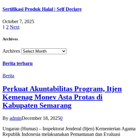
Sertifikasi Produk Halal | Self Declare
October 7, 2025
1
2
Next
Archives
Archives
Berita terbaru
Berita
Perkuat Akuntabilitas Program, Itjen
Kemenag Monev Asta Protas di
Kabupaten Semarang
By
admin
December 18, 2025
0
Ungaran (Humas) – Inspektorat Jenderal (Itjen) Kementerian Agama
Republik Indonesia melaksanakan Pemantauan dan Evaluasi