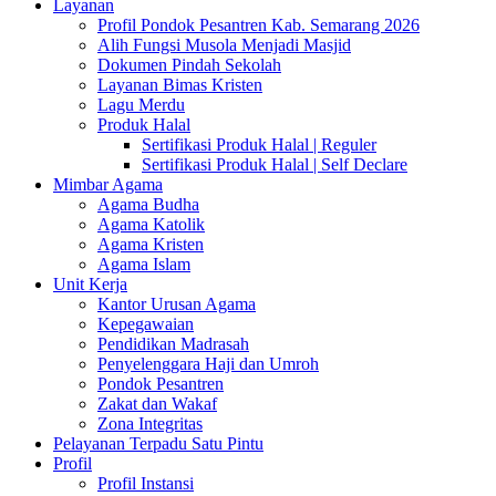
Layanan
Profil Pondok Pesantren Kab. Semarang 2026
Alih Fungsi Musola Menjadi Masjid
Dokumen Pindah Sekolah
Layanan Bimas Kristen
Lagu Merdu
Produk Halal
Sertifikasi Produk Halal | Reguler
Sertifikasi Produk Halal | Self Declare
Mimbar Agama
Agama Budha
Agama Katolik
Agama Kristen
Agama Islam
Unit Kerja
Kantor Urusan Agama
Kepegawaian
Pendidikan Madrasah
Penyelenggara Haji dan Umroh
Pondok Pesantren
Zakat dan Wakaf
Zona Integritas
Pelayanan Terpadu Satu Pintu
Profil
Profil Instansi