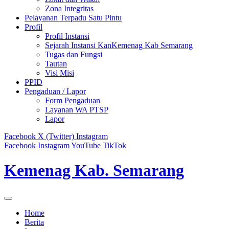
Zona Integritas
Pelayanan Terpadu Satu Pintu
Profil
Profil Instansi
Sejarah Instansi KanKemenag Kab Semarang
Tugas dan Fungsi
Tautan
Visi Misi
PPID
Pengaduan / Lapor
Form Pengaduan
Layanan WA PTSP
Lapor
Facebook
X (Twitter)
Instagram
Facebook
Instagram
YouTube
TikTok
Kemenag Kab. Semarang
Home
Berita