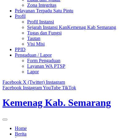
Zona Integritas
Pelayanan Terpadu Satu Pintu
Profil
Profil Instansi
Sejarah Instansi KanKemenag Kab Semarang
Tugas dan Fungsi
Tautan
Visi Misi
PPID
Pengaduan / Lapor
Form Pengaduan
Layanan WA PTSP
Lapor
Facebook
X (Twitter)
Instagram
Facebook
Instagram
YouTube
TikTok
Kemenag Kab. Semarang
Home
Berita