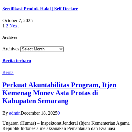
Sertifikasi Produk Halal | Self Declare
October 7, 2025
1
2
Next
Archives
Archives
Berita terbaru
Berita
Perkuat Akuntabilitas Program, Itjen
Kemenag Monev Asta Protas di
Kabupaten Semarang
By
admin
December 18, 2025
0
Ungaran (Humas) – Inspektorat Jenderal (Itjen) Kementerian Agama
Republik Indonesia melaksanakan Pemantauan dan Evaluasi