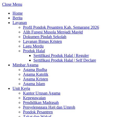
Close Menu
Home
Berita
Layanan
Profil Pondok Pesantren Kab. Semarang 2026
Alih Fungsi Musola Menjadi Masjid
Dokumen Pindah Sekolah
Layanan Bimas Kristen
Lagu Merdu
Produk Halal
Sertifikasi Produk Halal | Reguler
Sertifikasi Produk Halal | Self Declare
Mimbar Agama
Agama Budha
Agama Katolik
Agama Kristen
Agama Islam
Unit Kerja
Kantor Urusan Agama
Kepegawaian
Pendidikan Madrasah
Penyelenggara Haji dan Umroh
Pondok Pesantren
Zakat dan Wakaf