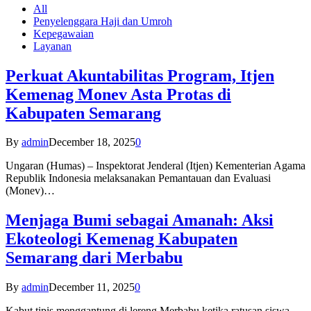
All
Penyelenggara Haji dan Umroh
Kepegawaian
Layanan
Perkuat Akuntabilitas Program, Itjen
Kemenag Monev Asta Protas di
Kabupaten Semarang
By
admin
December 18, 2025
0
Ungaran (Humas) – Inspektorat Jenderal (Itjen) Kementerian Agama
Republik Indonesia melaksanakan Pemantauan dan Evaluasi
(Monev)…
Menjaga Bumi sebagai Amanah: Aksi
Ekoteologi Kemenag Kabupaten
Semarang dari Merbabu
By
admin
December 11, 2025
0
Kabut tipis menggantung di lereng Merbabu ketika ratusan siswa-