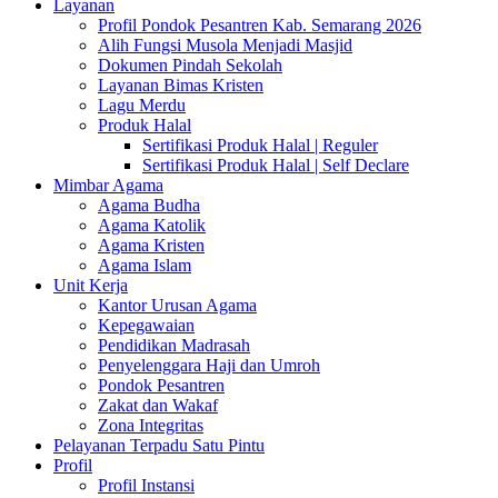
Layanan
Profil Pondok Pesantren Kab. Semarang 2026
Alih Fungsi Musola Menjadi Masjid
Dokumen Pindah Sekolah
Layanan Bimas Kristen
Lagu Merdu
Produk Halal
Sertifikasi Produk Halal | Reguler
Sertifikasi Produk Halal | Self Declare
Mimbar Agama
Agama Budha
Agama Katolik
Agama Kristen
Agama Islam
Unit Kerja
Kantor Urusan Agama
Kepegawaian
Pendidikan Madrasah
Penyelenggara Haji dan Umroh
Pondok Pesantren
Zakat dan Wakaf
Zona Integritas
Pelayanan Terpadu Satu Pintu
Profil
Profil Instansi