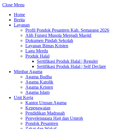
Close Menu
Home
Berita
Layanan
Profil Pondok Pesantren Kab. Semarang 2026
Alih Fungsi Musola Menjadi Masjid
Dokumen Pindah Sekolah
Layanan Bimas Kristen
Lagu Merdu
Produk Halal
Sertifikasi Produk Halal | Reguler
Sertifikasi Produk Halal | Self Declare
Mimbar Agama
Agama Budha
Agama Katolik
Agama Kristen
Agama Islam
Unit Kerja
Kantor Urusan Agama
Kepegawaian
Pendidikan Madrasah
Penyelenggara Haji dan Umroh
Pondok Pesantren
Zakat dan Wakaf