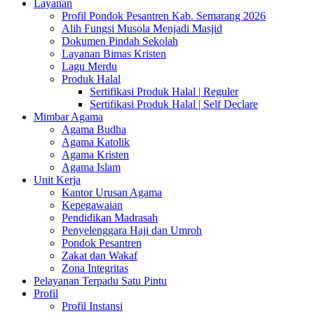
Layanan
Profil Pondok Pesantren Kab. Semarang 2026
Alih Fungsi Musola Menjadi Masjid
Dokumen Pindah Sekolah
Layanan Bimas Kristen
Lagu Merdu
Produk Halal
Sertifikasi Produk Halal | Reguler
Sertifikasi Produk Halal | Self Declare
Mimbar Agama
Agama Budha
Agama Katolik
Agama Kristen
Agama Islam
Unit Kerja
Kantor Urusan Agama
Kepegawaian
Pendidikan Madrasah
Penyelenggara Haji dan Umroh
Pondok Pesantren
Zakat dan Wakaf
Zona Integritas
Pelayanan Terpadu Satu Pintu
Profil
Profil Instansi