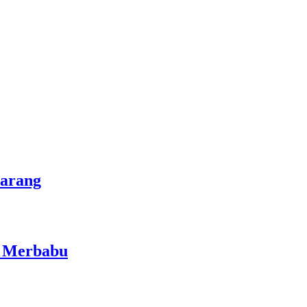
marang
i Merbabu