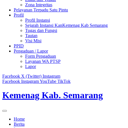
Zona Integritas
Pelayanan Terpadu Satu Pintu
Profil
Profil Instansi
Sejarah Instansi KanKemenag Kab Semarang
Tugas dan Fungsi
Tautan
Visi Misi
PPID
Pengaduan / Lapor
Form Pengaduan
Layanan WA PTSP
Lapor
Facebook
X (Twitter)
Instagram
Facebook
Instagram
YouTube
TikTok
Kemenag Kab. Semarang
Home
Berita