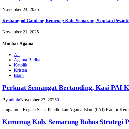
November 24, 2025
Kesbangpol Gandeng Kemenag Kab. Semarang Siapkan Pesantr
November 21, 2025
Mimbar
Agama
All
Agama Budha
Katolik
Kristen
Islam
Perkuat Semangat Bertanding, Kasi PAI 
By
admin
November 27, 2025
0
Ungaran – Kepala Seksi Pendidikan Agama Islam (PAI) Kantor K
Kemenag Kab. Semarang Bahas Strategi P