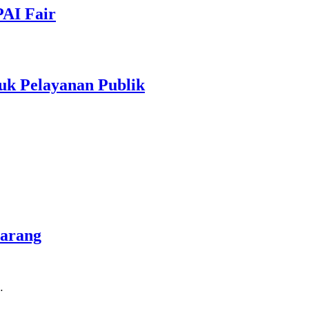
PAI Fair
uk Pelayanan Publik
marang
…