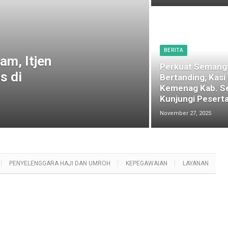
BERITA
am, Itjen
Perkuat Semang
s di
Bertanding, Kasi
Kemenag Kab. S
Kunjungi Peserta
November 27, 2025
PENYELENGGARA HAJI DAN UMROH
KEPEGAWAIAN
LAYANAN