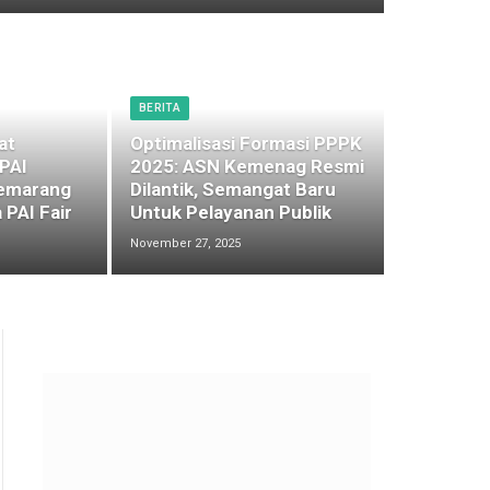
BERITA
at
Optimalisasi Formasi PPPK
 PAI
2025: ASN Kemenag Resmi
emarang
Dilantik, Semangat Baru
 PAI Fair
Untuk Pelayanan Publik
November 27, 2025