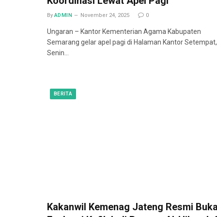
Koordinasi Lewat Apel Pagi
By
ADMIN
November 24, 2025
0
Ungaran – Kantor Kementerian Agama Kabupaten
Semarang gelar apel pagi di Halaman Kantor Setempat,
Senin…
BERITA
Kakanwil Kemenag Jateng Resmi Buk