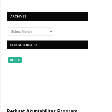
t
ARCHIVES
BERITA TERBARU
BERITA
Perkuat Akuntabilitas Program,