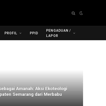
PENGADUAN /
PROFIL
PPID
LAPOR
ebagai Amanah: Aksi Ekoteologi
aten Semarang dari Merbabu