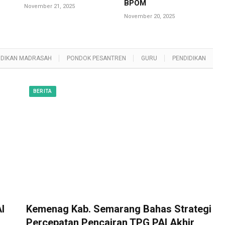
BPOM
November 21, 2025
November 20, 2025
IDIKAN MADRASAH
PONDOK PESANTREN
GURU
PENDIDIKAN
BERITA
I
Kemenag Kab. Semarang Bahas Strategi
Percepatan Pencairan TPG PAI Akhir