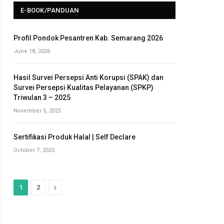
E-BOOK/PANDUAN
Profil Pondok Pesantren Kab. Semarang 2026
June 18, 2026
Hasil Survei Persepsi Anti Korupsi (SPAK) dan
Survei Persepsi Kualitas Pelayanan (SPKP)
Triwulan 3 – 2025
November 5, 2025
Sertifikasi Produk Halal | Self Declare
October 7, 2025
N
1
2
e
x