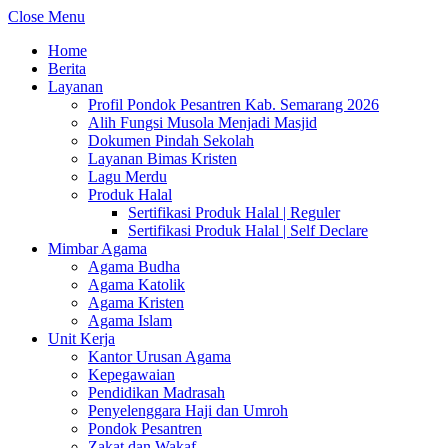
Close Menu
Home
Berita
Layanan
Profil Pondok Pesantren Kab. Semarang 2026
Alih Fungsi Musola Menjadi Masjid
Dokumen Pindah Sekolah
Layanan Bimas Kristen
Lagu Merdu
Produk Halal
Sertifikasi Produk Halal | Reguler
Sertifikasi Produk Halal | Self Declare
Mimbar Agama
Agama Budha
Agama Katolik
Agama Kristen
Agama Islam
Unit Kerja
Kantor Urusan Agama
Kepegawaian
Pendidikan Madrasah
Penyelenggara Haji dan Umroh
Pondok Pesantren
Zakat dan Wakaf