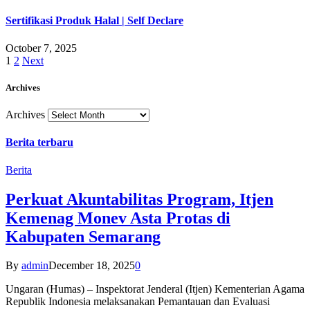
Sertifikasi Produk Halal | Self Declare
October 7, 2025
1
2
Next
Archives
Archives
Berita terbaru
Berita
Perkuat Akuntabilitas Program, Itjen
Kemenag Monev Asta Protas di
Kabupaten Semarang
By
admin
December 18, 2025
0
Ungaran (Humas) – Inspektorat Jenderal (Itjen) Kementerian Agama
Republik Indonesia melaksanakan Pemantauan dan Evaluasi