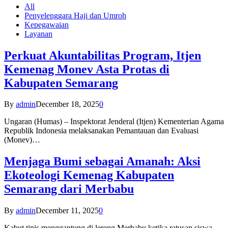
All
Penyelenggara Haji dan Umroh
Kepegawaian
Layanan
Perkuat Akuntabilitas Program, Itjen
Kemenag Monev Asta Protas di
Kabupaten Semarang
By
admin
December 18, 2025
0
Ungaran (Humas) – Inspektorat Jenderal (Itjen) Kementerian Agama
Republik Indonesia melaksanakan Pemantauan dan Evaluasi
(Monev)…
Menjaga Bumi sebagai Amanah: Aksi
Ekoteologi Kemenag Kabupaten
Semarang dari Merbabu
By
admin
December 11, 2025
0
Kabut tipis menggantung di lereng Merbabu ketika ratusan siswa-