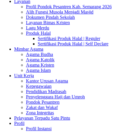
Layanan
Profil Pondok Pesantren Kab. Semarang 2026
Alih Fungsi Musola Menjadi Masjid
Dokumen Pindah Sekolah
Layanan Bimas Kristen
Lagu Merdu
Produk Halal
Sertifikasi Produk Halal | Reguler
Sertifikasi Produk Halal | Self Declare
Mimbar Agama
Agama Budha
Agama Katolik
Agama Kristen
Agama Islam
Unit Kerja
Kantor Urusan Agama
Kepegawaian
Pendidikan Madrasah
Penyelenggara Haji dan Umroh
Pondok Pesantren
Zakat dan Wakaf
Zona Integritas
Pelayanan Terpadu Satu Pintu
Profil
Profil Instansi