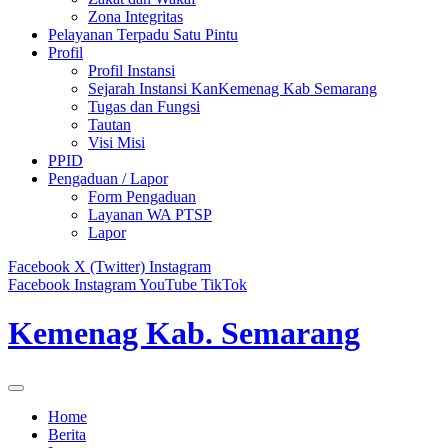
Zona Integritas
Pelayanan Terpadu Satu Pintu
Profil
Profil Instansi
Sejarah Instansi KanKemenag Kab Semarang
Tugas dan Fungsi
Tautan
Visi Misi
PPID
Pengaduan / Lapor
Form Pengaduan
Layanan WA PTSP
Lapor
Facebook
X (Twitter)
Instagram
Facebook
Instagram
YouTube
TikTok
Kemenag Kab. Semarang
Home
Berita