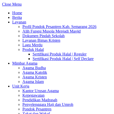
Close Menu
Home
Berita
Layanan
Profil Pondok Pesantren Kab. Semarang 2026
Alih Fungsi Musola Menjadi Masjid
Dokumen Pindah Sekolah
Layanan Bimas Kristen
Lagu Merdu
Produk Halal
Sertifikasi Produk Halal | Reguler
Sertifikasi Produk Halal | Self Declare
Mimbar Agama
Agama Budha
Agama Katolik
Agama Kristen
Agama Islam
Unit Kerja
Kantor Urusan Agama
Kepegawaian
Pendidikan Madrasah
Penyelenggara Haji dan Umroh
Pondok Pesantren
Zakat dan Wakaf