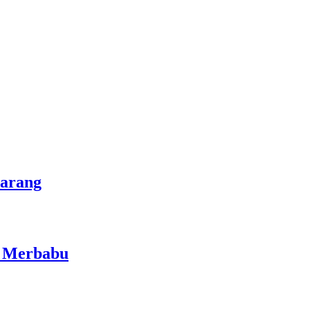
marang
i Merbabu