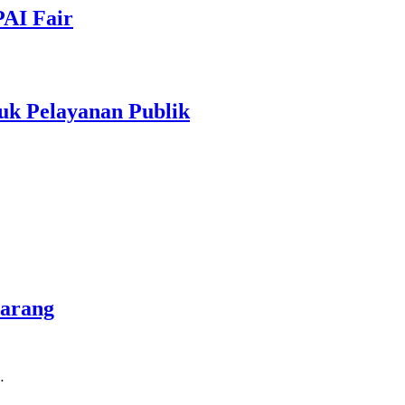
PAI Fair
uk Pelayanan Publik
marang
…