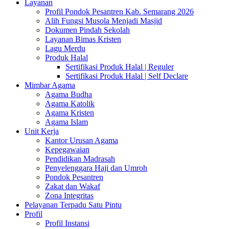
Layanan
Profil Pondok Pesantren Kab. Semarang 2026
Alih Fungsi Musola Menjadi Masjid
Dokumen Pindah Sekolah
Layanan Bimas Kristen
Lagu Merdu
Produk Halal
Sertifikasi Produk Halal | Reguler
Sertifikasi Produk Halal | Self Declare
Mimbar Agama
Agama Budha
Agama Katolik
Agama Kristen
Agama Islam
Unit Kerja
Kantor Urusan Agama
Kepegawaian
Pendidikan Madrasah
Penyelenggara Haji dan Umroh
Pondok Pesantren
Zakat dan Wakaf
Zona Integritas
Pelayanan Terpadu Satu Pintu
Profil
Profil Instansi