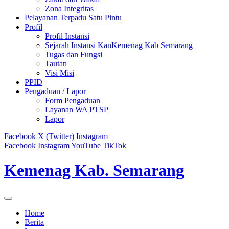
Zona Integritas
Pelayanan Terpadu Satu Pintu
Profil
Profil Instansi
Sejarah Instansi KanKemenag Kab Semarang
Tugas dan Fungsi
Tautan
Visi Misi
PPID
Pengaduan / Lapor
Form Pengaduan
Layanan WA PTSP
Lapor
Facebook
X (Twitter)
Instagram
Facebook
Instagram
YouTube
TikTok
Kemenag Kab. Semarang
Home
Berita