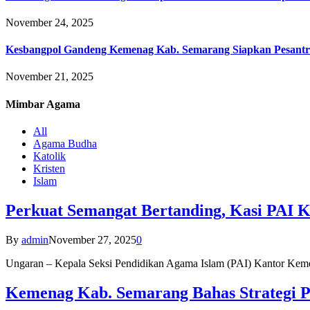
November 24, 2025
Kesbangpol Gandeng Kemenag Kab. Semarang Siapkan Pesantr
November 21, 2025
Mimbar
Agama
All
Agama Budha
Katolik
Kristen
Islam
Perkuat Semangat Bertanding, Kasi PAI 
By
admin
November 27, 2025
0
Ungaran – Kepala Seksi Pendidikan Agama Islam (PAI) Kantor K
Kemenag Kab. Semarang Bahas Strategi P