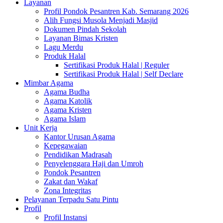
Layanan
Profil Pondok Pesantren Kab. Semarang 2026
Alih Fungsi Musola Menjadi Masjid
Dokumen Pindah Sekolah
Layanan Bimas Kristen
Lagu Merdu
Produk Halal
Sertifikasi Produk Halal | Reguler
Sertifikasi Produk Halal | Self Declare
Mimbar Agama
Agama Budha
Agama Katolik
Agama Kristen
Agama Islam
Unit Kerja
Kantor Urusan Agama
Kepegawaian
Pendidikan Madrasah
Penyelenggara Haji dan Umroh
Pondok Pesantren
Zakat dan Wakaf
Zona Integritas
Pelayanan Terpadu Satu Pintu
Profil
Profil Instansi