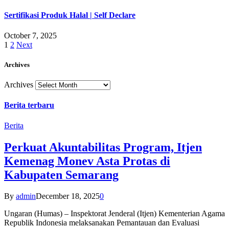
Sertifikasi Produk Halal | Self Declare
October 7, 2025
1
2
Next
Archives
Archives
Berita terbaru
Berita
Perkuat Akuntabilitas Program, Itjen
Kemenag Monev Asta Protas di
Kabupaten Semarang
By
admin
December 18, 2025
0
Ungaran (Humas) – Inspektorat Jenderal (Itjen) Kementerian Agama
Republik Indonesia melaksanakan Pemantauan dan Evaluasi