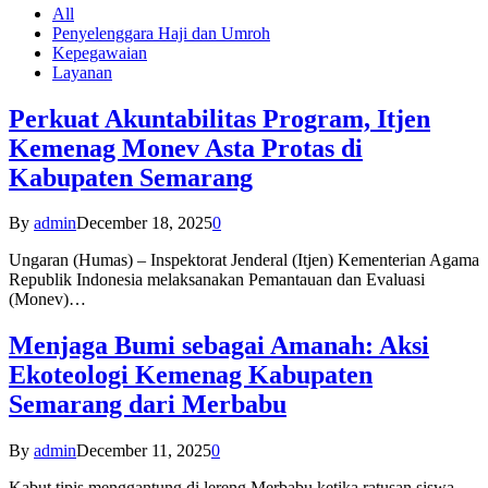
All
Penyelenggara Haji dan Umroh
Kepegawaian
Layanan
Perkuat Akuntabilitas Program, Itjen
Kemenag Monev Asta Protas di
Kabupaten Semarang
By
admin
December 18, 2025
0
Ungaran (Humas) – Inspektorat Jenderal (Itjen) Kementerian Agama
Republik Indonesia melaksanakan Pemantauan dan Evaluasi
(Monev)…
Menjaga Bumi sebagai Amanah: Aksi
Ekoteologi Kemenag Kabupaten
Semarang dari Merbabu
By
admin
December 11, 2025
0
Kabut tipis menggantung di lereng Merbabu ketika ratusan siswa-