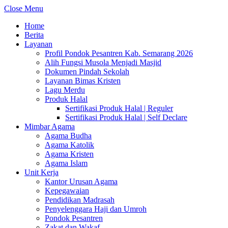
Close Menu
Home
Berita
Layanan
Profil Pondok Pesantren Kab. Semarang 2026
Alih Fungsi Musola Menjadi Masjid
Dokumen Pindah Sekolah
Layanan Bimas Kristen
Lagu Merdu
Produk Halal
Sertifikasi Produk Halal | Reguler
Sertifikasi Produk Halal | Self Declare
Mimbar Agama
Agama Budha
Agama Katolik
Agama Kristen
Agama Islam
Unit Kerja
Kantor Urusan Agama
Kepegawaian
Pendidikan Madrasah
Penyelenggara Haji dan Umroh
Pondok Pesantren
Zakat dan Wakaf