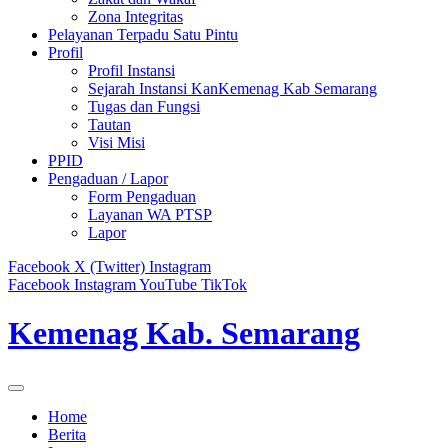
Zona Integritas
Pelayanan Terpadu Satu Pintu
Profil
Profil Instansi
Sejarah Instansi KanKemenag Kab Semarang
Tugas dan Fungsi
Tautan
Visi Misi
PPID
Pengaduan / Lapor
Form Pengaduan
Layanan WA PTSP
Lapor
Facebook
X (Twitter)
Instagram
Facebook
Instagram
YouTube
TikTok
Kemenag Kab. Semarang
Home
Berita