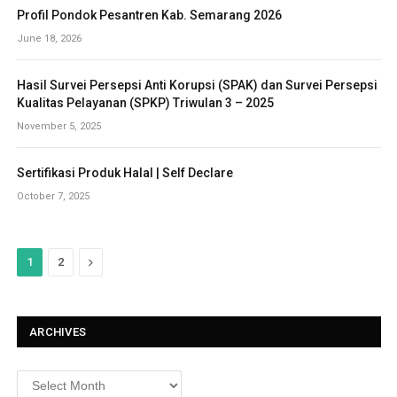
Profil Pondok Pesantren Kab. Semarang 2026
June 18, 2026
Hasil Survei Persepsi Anti Korupsi (SPAK) dan Survei Persepsi
Kualitas Pelayanan (SPKP) Triwulan 3 – 2025
November 5, 2025
Sertifikasi Produk Halal | Self Declare
October 7, 2025
N
1
2
e
x
ARCHIVES
t
A