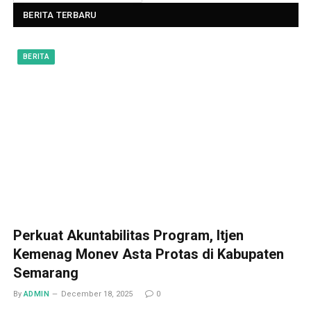
r
c
BERITA TERBARU
h
i
v
BERITA
e
s
Perkuat Akuntabilitas Program, Itjen
Kemenag Monev Asta Protas di Kabupaten
Semarang
By
ADMIN
December 18, 2025
0