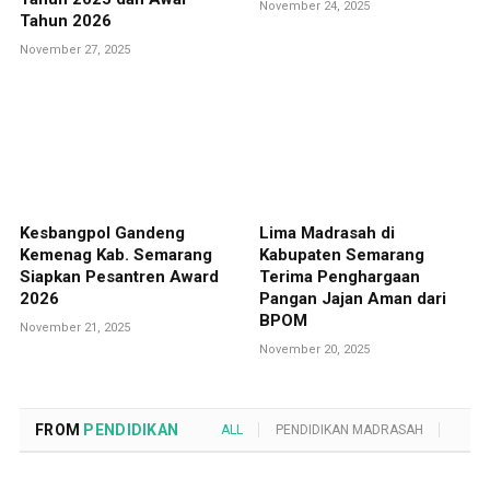
November 24, 2025
Tahun 2026
November 27, 2025
Kesbangpol Gandeng
Lima Madrasah di
Kemenag Kab. Semarang
Kabupaten Semarang
Siapkan Pesantren Award
Terima Penghargaan
2026
Pangan Jajan Aman dari
BPOM
November 21, 2025
November 20, 2025
FROM
PENDIDIKAN
ALL
PENDIDIKAN MADRASAH
POND