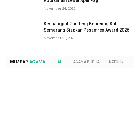
Koordinasi Lewat Apel Pagi
November 24, 2025
Kesbangpol Gandeng Kemenag Kab.
Semarang Siapkan Pesantren Award 2026
November 21, 2025
MIMBAR
AGAMA
ALL
AGAMA BUDHA
KATOLIK
KRI