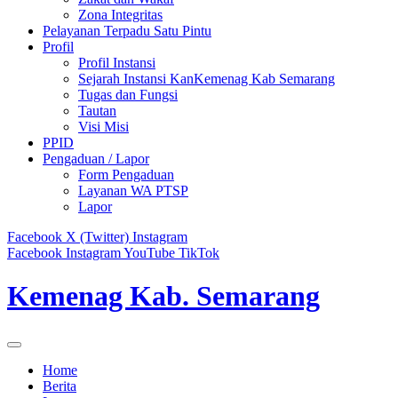
Zona Integritas
Pelayanan Terpadu Satu Pintu
Profil
Profil Instansi
Sejarah Instansi KanKemenag Kab Semarang
Tugas dan Fungsi
Tautan
Visi Misi
PPID
Pengaduan / Lapor
Form Pengaduan
Layanan WA PTSP
Lapor
Facebook
X (Twitter)
Instagram
Facebook
Instagram
YouTube
TikTok
Kemenag Kab. Semarang
Home
Berita