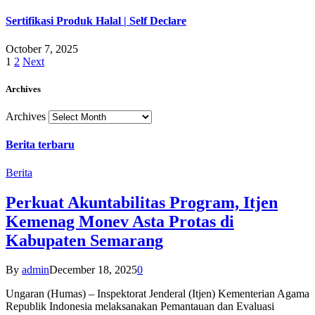
Sertifikasi Produk Halal | Self Declare
October 7, 2025
1
2
Next
Archives
Archives
Berita terbaru
Berita
Perkuat Akuntabilitas Program, Itjen
Kemenag Monev Asta Protas di
Kabupaten Semarang
By
admin
December 18, 2025
0
Ungaran (Humas) – Inspektorat Jenderal (Itjen) Kementerian Agama
Republik Indonesia melaksanakan Pemantauan dan Evaluasi