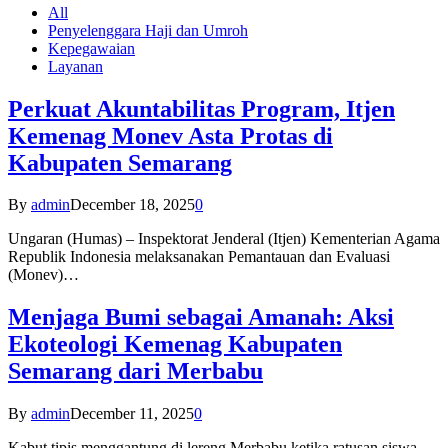
All
Penyelenggara Haji dan Umroh
Kepegawaian
Layanan
Perkuat Akuntabilitas Program, Itjen
Kemenag Monev Asta Protas di
Kabupaten Semarang
By
admin
December 18, 2025
0
Ungaran (Humas) – Inspektorat Jenderal (Itjen) Kementerian Agama
Republik Indonesia melaksanakan Pemantauan dan Evaluasi
(Monev)…
Menjaga Bumi sebagai Amanah: Aksi
Ekoteologi Kemenag Kabupaten
Semarang dari Merbabu
By
admin
December 11, 2025
0
Kabut tipis menggantung di lereng Merbabu ketika ratusan siswa-