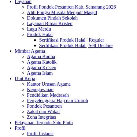
Layanan
Profil Pondok Pesantren Kab. Semarang 2026
Alih Fungsi Musola Menjadi Masjid
Dokumen Pindah Sekolah
Layanan Bimas Kristen
Lagu Merdu
Produk Halal
Sertifikasi Produk Halal | Reguler
Sertifikasi Produk Halal | Self Declare
Mimbar Agama
Agama Budha
Agama Katolik
Agama Kristen
Agama Islam
Unit Kerja
Kantor Urusan Agama
Kepegawaian
Pendidikan Madrasah
Penyelenggara Haji dan Umroh
Pondok Pesantren
Zakat dan Wakaf
Zona Integritas
Pelayanan Terpadu Satu Pintu
Profil
Profil Instansi