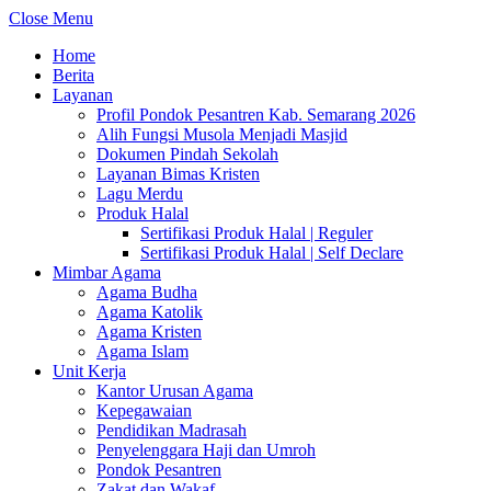
Close Menu
Home
Berita
Layanan
Profil Pondok Pesantren Kab. Semarang 2026
Alih Fungsi Musola Menjadi Masjid
Dokumen Pindah Sekolah
Layanan Bimas Kristen
Lagu Merdu
Produk Halal
Sertifikasi Produk Halal | Reguler
Sertifikasi Produk Halal | Self Declare
Mimbar Agama
Agama Budha
Agama Katolik
Agama Kristen
Agama Islam
Unit Kerja
Kantor Urusan Agama
Kepegawaian
Pendidikan Madrasah
Penyelenggara Haji dan Umroh
Pondok Pesantren
Zakat dan Wakaf