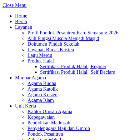
Close Menu
Home
Berita
Layanan
Profil Pondok Pesantren Kab. Semarang 2026
Alih Fungsi Musola Menjadi Masjid
Dokumen Pindah Sekolah
Layanan Bimas Kristen
Lagu Merdu
Produk Halal
Sertifikasi Produk Halal | Reguler
Sertifikasi Produk Halal | Self Declare
Mimbar Agama
Agama Budha
Agama Katolik
Agama Kristen
Agama Islam
Unit Kerja
Kantor Urusan Agama
Kepegawaian
Pendidikan Madrasah
Penyelenggara Haji dan Umroh
Pondok Pesantren
Zakat dan Wakaf