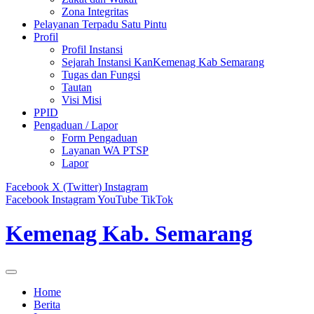
Zona Integritas
Pelayanan Terpadu Satu Pintu
Profil
Profil Instansi
Sejarah Instansi KanKemenag Kab Semarang
Tugas dan Fungsi
Tautan
Visi Misi
PPID
Pengaduan / Lapor
Form Pengaduan
Layanan WA PTSP
Lapor
Facebook
X (Twitter)
Instagram
Facebook
Instagram
YouTube
TikTok
Kemenag Kab. Semarang
Home
Berita