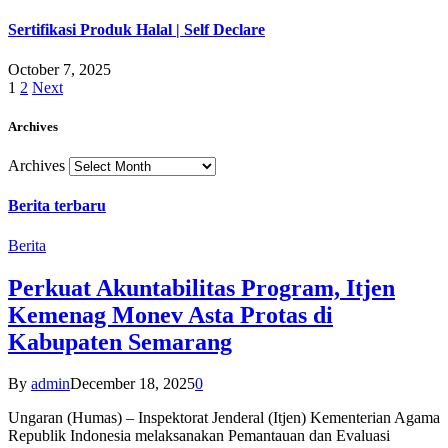
Sertifikasi Produk Halal | Self Declare
October 7, 2025
1
2
Next
Archives
Archives
Berita terbaru
Berita
Perkuat Akuntabilitas Program, Itjen
Kemenag Monev Asta Protas di
Kabupaten Semarang
By
admin
December 18, 2025
0
Ungaran (Humas) – Inspektorat Jenderal (Itjen) Kementerian Agama
Republik Indonesia melaksanakan Pemantauan dan Evaluasi