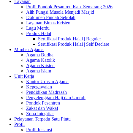
Layanan
Profil Pondok Pesantren Kab. Semarang 2026
Alih Fungsi Musola Menjadi Masjid
Dokumen Pindah Sekolah
Layanan Bimas Kristen
Lagu Merdu
Produk Halal
Sertifikasi Produk Halal | Reguler
Sertifikasi Produk Halal | Self Declare
Mimbar Agama
Agama Budha
Agama Katolik
Agama Kristen
Agama Islam
Unit Kerja
Kantor Urusan Agama
Kepegawaian
Pendidikan Madrasah
Penyelenggara Haji dan Umroh
Pondok Pesantren
Zakat dan Wakaf
Zona Integritas
Pelayanan Terpadu Satu Pintu
Profil
Profil Instansi