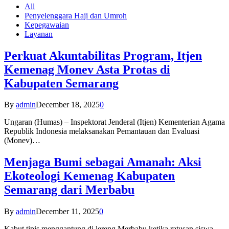
All
Penyelenggara Haji dan Umroh
Kepegawaian
Layanan
Perkuat Akuntabilitas Program, Itjen
Kemenag Monev Asta Protas di
Kabupaten Semarang
By
admin
December 18, 2025
0
Ungaran (Humas) – Inspektorat Jenderal (Itjen) Kementerian Agama
Republik Indonesia melaksanakan Pemantauan dan Evaluasi
(Monev)…
Menjaga Bumi sebagai Amanah: Aksi
Ekoteologi Kemenag Kabupaten
Semarang dari Merbabu
By
admin
December 11, 2025
0
Kabut tipis menggantung di lereng Merbabu ketika ratusan siswa-