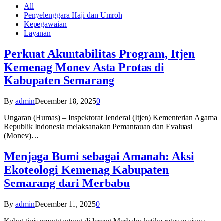
All
Penyelenggara Haji dan Umroh
Kepegawaian
Layanan
Perkuat Akuntabilitas Program, Itjen
Kemenag Monev Asta Protas di
Kabupaten Semarang
By
admin
December 18, 2025
0
Ungaran (Humas) – Inspektorat Jenderal (Itjen) Kementerian Agama
Republik Indonesia melaksanakan Pemantauan dan Evaluasi
(Monev)…
Menjaga Bumi sebagai Amanah: Aksi
Ekoteologi Kemenag Kabupaten
Semarang dari Merbabu
By
admin
December 11, 2025
0
Kabut tipis menggantung di lereng Merbabu ketika ratusan siswa-