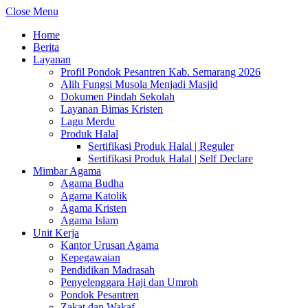
Close Menu
Home
Berita
Layanan
Profil Pondok Pesantren Kab. Semarang 2026
Alih Fungsi Musola Menjadi Masjid
Dokumen Pindah Sekolah
Layanan Bimas Kristen
Lagu Merdu
Produk Halal
Sertifikasi Produk Halal | Reguler
Sertifikasi Produk Halal | Self Declare
Mimbar Agama
Agama Budha
Agama Katolik
Agama Kristen
Agama Islam
Unit Kerja
Kantor Urusan Agama
Kepegawaian
Pendidikan Madrasah
Penyelenggara Haji dan Umroh
Pondok Pesantren
Zakat dan Wakaf