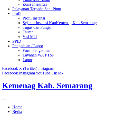
Zona Integritas
Pelayanan Terpadu Satu Pintu
Profil
Profil Instansi
Sejarah Instansi KanKemenag Kab Semarang
Tugas dan Fungsi
Tautan
Visi Misi
PPID
Pengaduan / Lapor
Form Pengaduan
Layanan WA PTSP
Lapor
Facebook
X (Twitter)
Instagram
Facebook
Instagram
YouTube
TikTok
Kemenag Kab. Semarang
Home
Berita