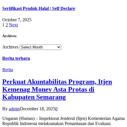
Sertifikasi Produk Halal | Self Declare
October 7, 2025
1
2
Next
Archives
Archives
Berita terbaru
Berita
Perkuat Akuntabilitas Program, Itjen
Kemenag Monev Asta Protas di
Kabupaten Semarang
By
admin
December 18, 2025
0
Ungaran (Humas) – Inspektorat Jenderal (Itjen) Kementerian Agama
Republik Indonesia melaksanakan Pemantauan dan Evaluasi