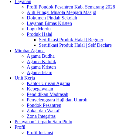
Layanan
Profil Pondok Pesantren Kab. Semarang 2026
Alih Fungsi Musola Menjadi Masjid
Dokumen Pindah Sekolah
Layanan Bimas Kristen
Lagu Merdu
Produk Halal
Sertifikasi Produk Halal | Reguler
Sertifikasi Produk Halal | Self Declare
Mimbar Agama
Agama Budha
Agama Katolik
Agama Kristen
Agama Islam
Unit Kerja
Kantor Urusan Agama
Kepegawaian
Pendidikan Madrasah
Penyelenggara Haji dan Umroh
Pondok Pesantren
Zakat dan Wakaf
Zona Integritas
Pelayanan Terpadu Satu Pintu
Profil
Profil Instansi