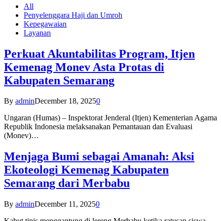
All
Penyelenggara Haji dan Umroh
Kepegawaian
Layanan
Perkuat Akuntabilitas Program, Itjen
Kemenag Monev Asta Protas di
Kabupaten Semarang
By
admin
December 18, 2025
0
Ungaran (Humas) – Inspektorat Jenderal (Itjen) Kementerian Agama
Republik Indonesia melaksanakan Pemantauan dan Evaluasi
(Monev)…
Menjaga Bumi sebagai Amanah: Aksi
Ekoteologi Kemenag Kabupaten
Semarang dari Merbabu
By
admin
December 11, 2025
0
Kabut tipis menggantung di lereng Merbabu ketika ratusan siswa-