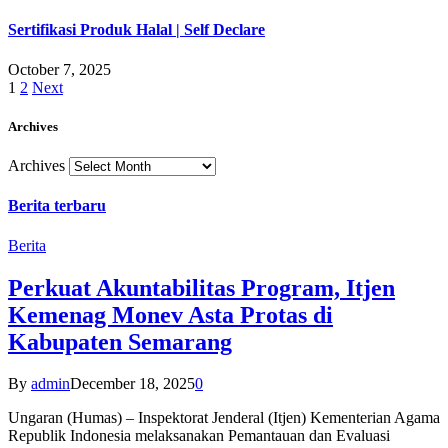
Sertifikasi Produk Halal | Self Declare
October 7, 2025
1
2
Next
Archives
Archives
Berita terbaru
Berita
Perkuat Akuntabilitas Program, Itjen
Kemenag Monev Asta Protas di
Kabupaten Semarang
By
admin
December 18, 2025
0
Ungaran (Humas) – Inspektorat Jenderal (Itjen) Kementerian Agama
Republik Indonesia melaksanakan Pemantauan dan Evaluasi