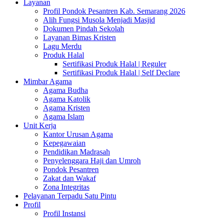
Layanan
Profil Pondok Pesantren Kab. Semarang 2026
Alih Fungsi Musola Menjadi Masjid
Dokumen Pindah Sekolah
Layanan Bimas Kristen
Lagu Merdu
Produk Halal
Sertifikasi Produk Halal | Reguler
Sertifikasi Produk Halal | Self Declare
Mimbar Agama
Agama Budha
Agama Katolik
Agama Kristen
Agama Islam
Unit Kerja
Kantor Urusan Agama
Kepegawaian
Pendidikan Madrasah
Penyelenggara Haji dan Umroh
Pondok Pesantren
Zakat dan Wakaf
Zona Integritas
Pelayanan Terpadu Satu Pintu
Profil
Profil Instansi