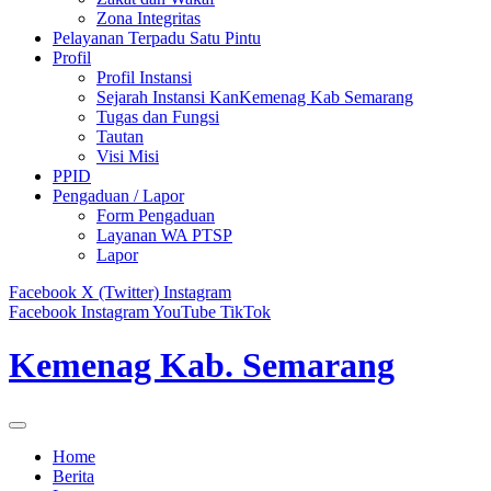
Zona Integritas
Pelayanan Terpadu Satu Pintu
Profil
Profil Instansi
Sejarah Instansi KanKemenag Kab Semarang
Tugas dan Fungsi
Tautan
Visi Misi
PPID
Pengaduan / Lapor
Form Pengaduan
Layanan WA PTSP
Lapor
Facebook
X (Twitter)
Instagram
Facebook
Instagram
YouTube
TikTok
Kemenag Kab. Semarang
Home
Berita