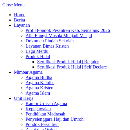
Close Menu
Home
Berita
Layanan
Profil Pondok Pesantren Kab. Semarang 2026
Alih Fungsi Musola Menjadi Masjid
Dokumen Pindah Sekolah
Layanan Bimas Kristen
Lagu Merdu
Produk Halal
Sertifikasi Produk Halal | Reguler
Sertifikasi Produk Halal | Self Declare
Mimbar Agama
Agama Budha
Agama Katolik
Agama Kristen
Agama Islam
Unit Kerja
Kantor Urusan Agama
Kepegawaian
Pendidikan Madrasah
Penyelenggara Haji dan Umroh
Pondok Pesantren
Zakat dan Wakaf