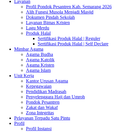
Layanan
Profil Pondok Pesantren Kab. Semarang 2026
Alih Fungsi Musola Menjadi Masjid
Dokumen Pindah Sekolah
Layanan Bimas Kristen
Lagu Merdu
Produk Halal
Sertifikasi Produk Halal | Reguler
Sertifikasi Produk Halal | Self Declare
Mimbar Agama
Agama Budha
Agama Katolik
Agama Kristen
Agama Islam
Unit Kerja
Kantor Urusan Agama
Kepegawaian
Pendidikan Madrasah
Penyelenggara Haji dan Umroh
Pondok Pesantren
Zakat dan Wakaf
Zona Integritas
Pelayanan Terpadu Satu Pintu
Profil
Profil Instansi