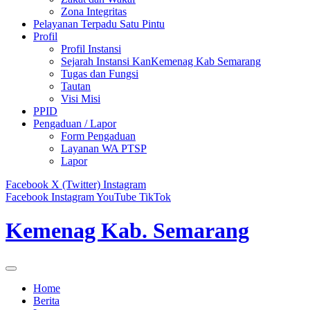
Zona Integritas
Pelayanan Terpadu Satu Pintu
Profil
Profil Instansi
Sejarah Instansi KanKemenag Kab Semarang
Tugas dan Fungsi
Tautan
Visi Misi
PPID
Pengaduan / Lapor
Form Pengaduan
Layanan WA PTSP
Lapor
Facebook
X (Twitter)
Instagram
Facebook
Instagram
YouTube
TikTok
Kemenag Kab. Semarang
Home
Berita