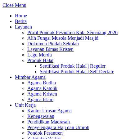
Close Menu
Home
Berita
Layanan
Profil Pondok Pesantren Kab. Semarang 2026
Alih Fungsi Musola Menjadi Masjid
Dokumen Pindah Sekolah
Layanan Bimas Kristen
Lagu Merdu
Produk Halal
Sertifikasi Produk Halal | Reguler
Sertifikasi Produk Halal | Self Declare
Mimbar Agama
Agama Budha
Agama Katolik
Agama Kristen
Agama Islam
Unit Kerja
Kantor Urusan Agama
Kepegawaian
Pendidikan Madrasah
Penyelenggara Haji dan Umroh
Pondok Pesantren
Zakat dan Wakaf