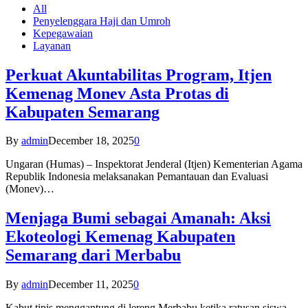
All
Penyelenggara Haji dan Umroh
Kepegawaian
Layanan
Perkuat Akuntabilitas Program, Itjen
Kemenag Monev Asta Protas di
Kabupaten Semarang
By
admin
December 18, 2025
0
Ungaran (Humas) – Inspektorat Jenderal (Itjen) Kementerian Agama
Republik Indonesia melaksanakan Pemantauan dan Evaluasi
(Monev)…
Menjaga Bumi sebagai Amanah: Aksi
Ekoteologi Kemenag Kabupaten
Semarang dari Merbabu
By
admin
December 11, 2025
0
Kabut tipis menggantung di lereng Merbabu ketika ratusan siswa-