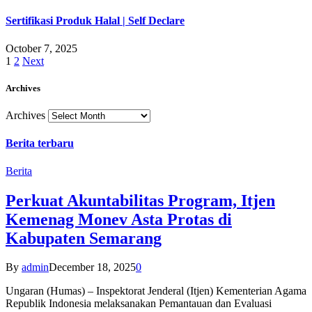
Sertifikasi Produk Halal | Self Declare
October 7, 2025
1
2
Next
Archives
Archives
Berita terbaru
Berita
Perkuat Akuntabilitas Program, Itjen
Kemenag Monev Asta Protas di
Kabupaten Semarang
By
admin
December 18, 2025
0
Ungaran (Humas) – Inspektorat Jenderal (Itjen) Kementerian Agama
Republik Indonesia melaksanakan Pemantauan dan Evaluasi