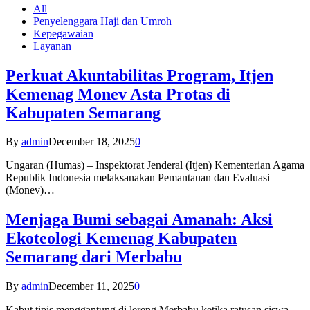
All
Penyelenggara Haji dan Umroh
Kepegawaian
Layanan
Perkuat Akuntabilitas Program, Itjen
Kemenag Monev Asta Protas di
Kabupaten Semarang
By
admin
December 18, 2025
0
Ungaran (Humas) – Inspektorat Jenderal (Itjen) Kementerian Agama
Republik Indonesia melaksanakan Pemantauan dan Evaluasi
(Monev)…
Menjaga Bumi sebagai Amanah: Aksi
Ekoteologi Kemenag Kabupaten
Semarang dari Merbabu
By
admin
December 11, 2025
0
Kabut tipis menggantung di lereng Merbabu ketika ratusan siswa-