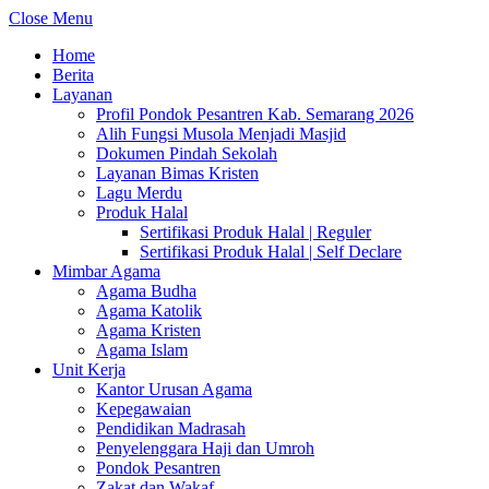
Close Menu
Home
Berita
Layanan
Profil Pondok Pesantren Kab. Semarang 2026
Alih Fungsi Musola Menjadi Masjid
Dokumen Pindah Sekolah
Layanan Bimas Kristen
Lagu Merdu
Produk Halal
Sertifikasi Produk Halal | Reguler
Sertifikasi Produk Halal | Self Declare
Mimbar Agama
Agama Budha
Agama Katolik
Agama Kristen
Agama Islam
Unit Kerja
Kantor Urusan Agama
Kepegawaian
Pendidikan Madrasah
Penyelenggara Haji dan Umroh
Pondok Pesantren
Zakat dan Wakaf