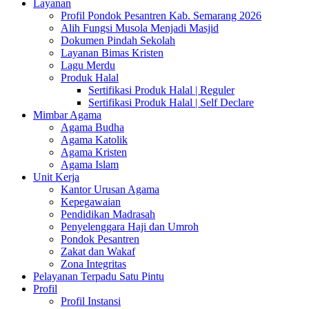
Layanan
Profil Pondok Pesantren Kab. Semarang 2026
Alih Fungsi Musola Menjadi Masjid
Dokumen Pindah Sekolah
Layanan Bimas Kristen
Lagu Merdu
Produk Halal
Sertifikasi Produk Halal | Reguler
Sertifikasi Produk Halal | Self Declare
Mimbar Agama
Agama Budha
Agama Katolik
Agama Kristen
Agama Islam
Unit Kerja
Kantor Urusan Agama
Kepegawaian
Pendidikan Madrasah
Penyelenggara Haji dan Umroh
Pondok Pesantren
Zakat dan Wakaf
Zona Integritas
Pelayanan Terpadu Satu Pintu
Profil
Profil Instansi