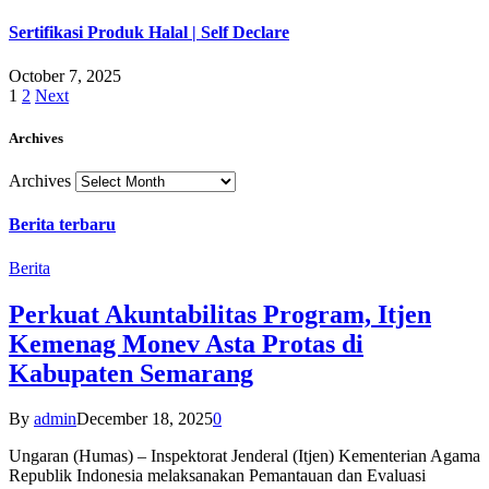
Sertifikasi Produk Halal | Self Declare
October 7, 2025
1
2
Next
Archives
Archives
Berita terbaru
Berita
Perkuat Akuntabilitas Program, Itjen
Kemenag Monev Asta Protas di
Kabupaten Semarang
By
admin
December 18, 2025
0
Ungaran (Humas) – Inspektorat Jenderal (Itjen) Kementerian Agama
Republik Indonesia melaksanakan Pemantauan dan Evaluasi