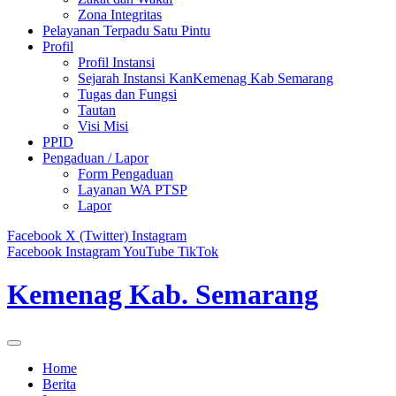
Zona Integritas
Pelayanan Terpadu Satu Pintu
Profil
Profil Instansi
Sejarah Instansi KanKemenag Kab Semarang
Tugas dan Fungsi
Tautan
Visi Misi
PPID
Pengaduan / Lapor
Form Pengaduan
Layanan WA PTSP
Lapor
Facebook
X (Twitter)
Instagram
Facebook
Instagram
YouTube
TikTok
Kemenag Kab. Semarang
Home
Berita