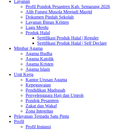
Layanan
Profil Pondok Pesantren Kab. Semarang 2026
Alih Fungsi Musola Menjadi Masjid
Dokumen Pindah Sekolah
Layanan Bimas Kristen
Lagu Merdu
Produk Halal
Sertifikasi Produk Halal | Reguler
Sertifikasi Produk Halal | Self Declare
Mimbar Agama
Agama Budha
Agama Katolik
Agama Kristen
Agama Islam
Unit Kerja
Kantor Urusan Agama
Kepegawaian
Pendidikan Madrasah
Penyelenggara Haji dan Umroh
Pondok Pesantren
Zakat dan Wakaf
Zona Integritas
Pelayanan Terpadu Satu Pintu
Profil
Profil Instansi