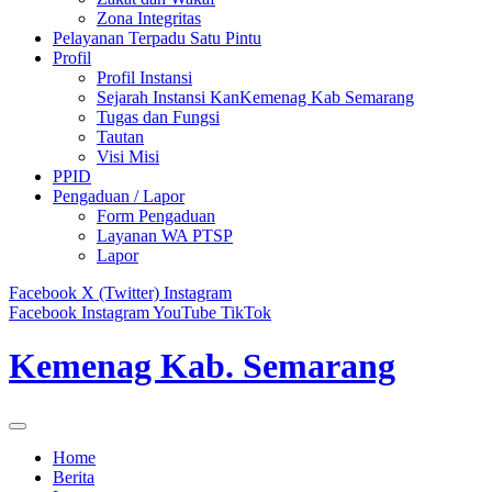
Zona Integritas
Pelayanan Terpadu Satu Pintu
Profil
Profil Instansi
Sejarah Instansi KanKemenag Kab Semarang
Tugas dan Fungsi
Tautan
Visi Misi
PPID
Pengaduan / Lapor
Form Pengaduan
Layanan WA PTSP
Lapor
Facebook
X (Twitter)
Instagram
Facebook
Instagram
YouTube
TikTok
Kemenag Kab. Semarang
Home
Berita