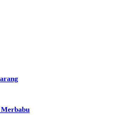
marang
i Merbabu