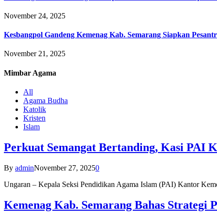
November 24, 2025
Kesbangpol Gandeng Kemenag Kab. Semarang Siapkan Pesantr
November 21, 2025
Mimbar
Agama
All
Agama Budha
Katolik
Kristen
Islam
Perkuat Semangat Bertanding, Kasi PAI 
By
admin
November 27, 2025
0
Ungaran – Kepala Seksi Pendidikan Agama Islam (PAI) Kantor K
Kemenag Kab. Semarang Bahas Strategi P