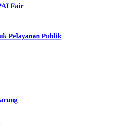
PAI Fair
uk Pelayanan Publik
marang
…