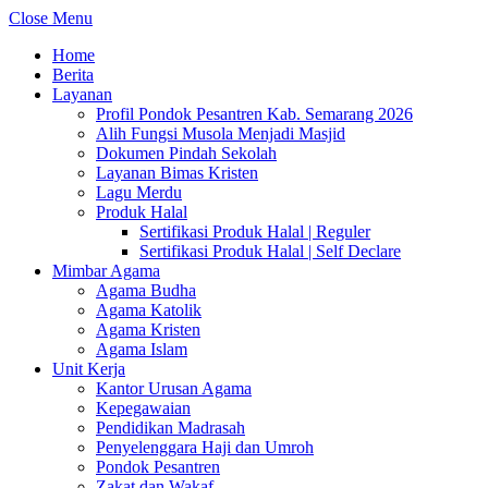
Close Menu
Home
Berita
Layanan
Profil Pondok Pesantren Kab. Semarang 2026
Alih Fungsi Musola Menjadi Masjid
Dokumen Pindah Sekolah
Layanan Bimas Kristen
Lagu Merdu
Produk Halal
Sertifikasi Produk Halal | Reguler
Sertifikasi Produk Halal | Self Declare
Mimbar Agama
Agama Budha
Agama Katolik
Agama Kristen
Agama Islam
Unit Kerja
Kantor Urusan Agama
Kepegawaian
Pendidikan Madrasah
Penyelenggara Haji dan Umroh
Pondok Pesantren
Zakat dan Wakaf