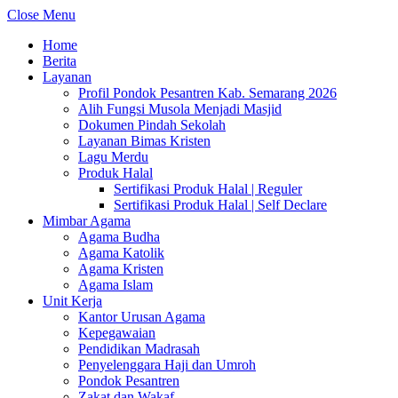
Close Menu
Home
Berita
Layanan
Profil Pondok Pesantren Kab. Semarang 2026
Alih Fungsi Musola Menjadi Masjid
Dokumen Pindah Sekolah
Layanan Bimas Kristen
Lagu Merdu
Produk Halal
Sertifikasi Produk Halal | Reguler
Sertifikasi Produk Halal | Self Declare
Mimbar Agama
Agama Budha
Agama Katolik
Agama Kristen
Agama Islam
Unit Kerja
Kantor Urusan Agama
Kepegawaian
Pendidikan Madrasah
Penyelenggara Haji dan Umroh
Pondok Pesantren
Zakat dan Wakaf