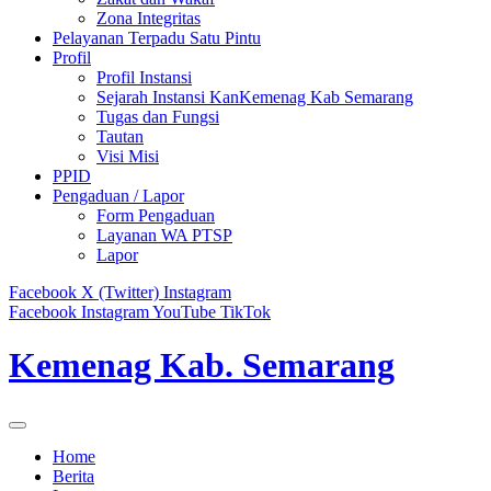
Zona Integritas
Pelayanan Terpadu Satu Pintu
Profil
Profil Instansi
Sejarah Instansi KanKemenag Kab Semarang
Tugas dan Fungsi
Tautan
Visi Misi
PPID
Pengaduan / Lapor
Form Pengaduan
Layanan WA PTSP
Lapor
Facebook
X (Twitter)
Instagram
Facebook
Instagram
YouTube
TikTok
Kemenag Kab. Semarang
Home
Berita