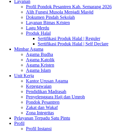
Layanan
Profil Pondok Pesantren Kab. Semarang 2026
Alih Fungsi Musola Menjadi Masjid
Dokumen Pindah Sekolah
Layanan Bimas Kristen
Lagu Merdu
Produk Halal
Sertifikasi Produk Halal | Reguler
Sertifikasi Produk Halal | Self Declare
Mimbar Agama
Agama Budha
Agama Katolik
Agama Kristen
Agama Islam
Unit Kerja
Kantor Urusan Agama
Kepegawaian
Pendidikan Madrasah
Penyelenggara Haji dan Umroh
Pondok Pesantren
Zakat dan Wakaf
Zona Integritas
Pelayanan Terpadu Satu Pintu
Profil
Profil Instansi