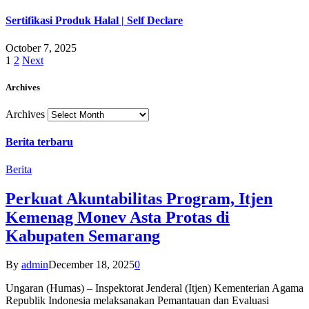
Sertifikasi Produk Halal | Self Declare
October 7, 2025
1
2
Next
Archives
Archives
Berita terbaru
Berita
Perkuat Akuntabilitas Program, Itjen
Kemenag Monev Asta Protas di
Kabupaten Semarang
By
admin
December 18, 2025
0
Ungaran (Humas) – Inspektorat Jenderal (Itjen) Kementerian Agama
Republik Indonesia melaksanakan Pemantauan dan Evaluasi