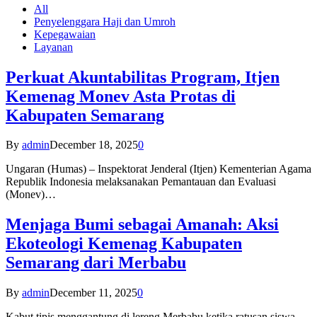
All
Penyelenggara Haji dan Umroh
Kepegawaian
Layanan
Perkuat Akuntabilitas Program, Itjen
Kemenag Monev Asta Protas di
Kabupaten Semarang
By
admin
December 18, 2025
0
Ungaran (Humas) – Inspektorat Jenderal (Itjen) Kementerian Agama
Republik Indonesia melaksanakan Pemantauan dan Evaluasi
(Monev)…
Menjaga Bumi sebagai Amanah: Aksi
Ekoteologi Kemenag Kabupaten
Semarang dari Merbabu
By
admin
December 11, 2025
0
Kabut tipis menggantung di lereng Merbabu ketika ratusan siswa-